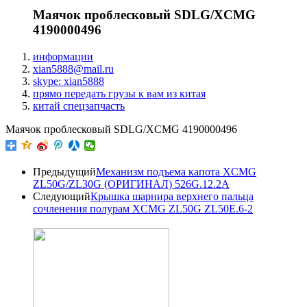
Маячок проблесковый SDLG/XCMG
4190000496
информации
xian5888@mail.ru
skype: xian5888
прямо передать грузы к вам из китая
китай спецзапчасть
Маячок проблесковый SDLG/XCMG 4190000496
Предыдущий
Механизм подъема капота XCMG
ZL50G/ZL30G (ОРИГИНАЛ) 526G.12.2A
Следующий
Крышка шарнира верхнего пальца
сочленения полурам XCMG ZL50G ZL50E.6-2