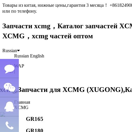
Товары из китая, нижные цены,гарантия 3 месяца！ +861824
или по телефону.
Запчасти xcmg，Каталог запчастей 
XCMG，xcmg частей оптом
Russian
Russian
English
WAP
|
Семён
Главная
WeChat
лю
XCMG
GR165
QQ
GR180