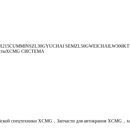
R215
CUMMINS
ZL30G
YUCHAI
SEM
ZL50G
WEICHAI
LW300K
Т
кты
XCMG СИСТЕМА
айской спецтехники XCMG，Запчасти для автокранов XCMG，x