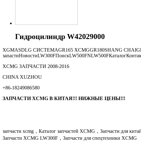
Гидроцилиндр W42029000
XGMA
SDLG СИСТЕМА
GR165
XCMG
GR180
SHANG CHAI
G
запасти
Новости
LW300F
Поиск
LW500FN
LW500F
Каталог
Конта
XCMG ЗАПЧАСТИ 2008-2016
СHINA XUZHOU
+86-18249086580
ЗАПЧАСТИ XCMG В КИТАЯ!!! НИЖНЫЕ ЦЕНЫ!!!
запчасти xcmg，Каталог запчастей XCMG，Запчасти для кит
Запчасти XCMG LW300F，Запчасти для спецтехники XCMG