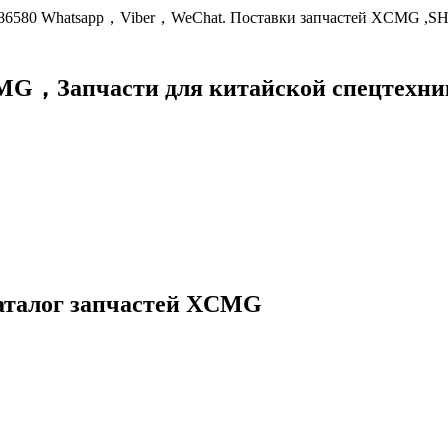
9086580 Whatsapp，Viber，WeChat. Поставки запчастей XCMG ,S
XCMG，
Запчасти для китайской спецте