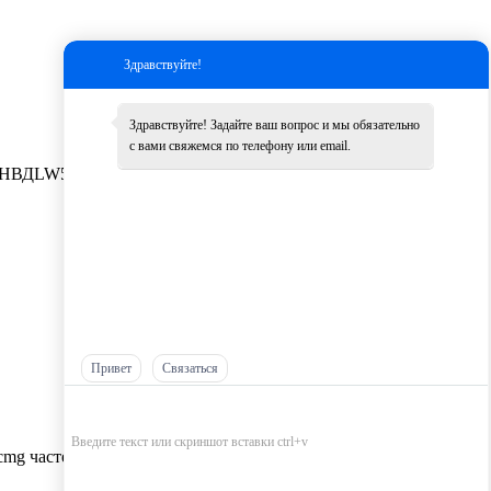
Здравствуйте!
Здравствуйте! Задайте ваш вопрос и мы обязательно
с вами свяжемся по телефону или email.
НВД
LW500K
Другие
Привет
Связаться
cmg частей оптом，
Самые низкие цены на запчасти XCMG，