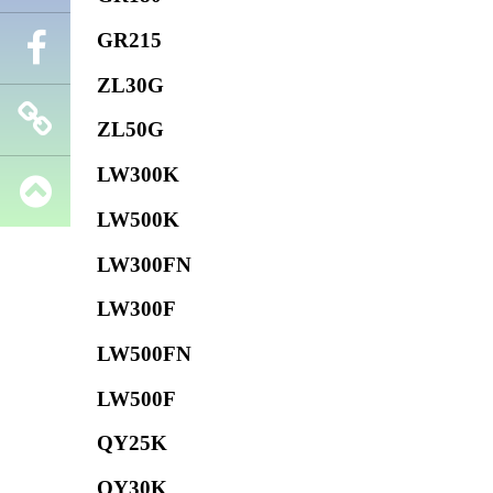
GR215
Телефон
ZL30G
Facebook
ZL50G
LW300K
Запчасти
LW500K
SHANTUI
LW300FN
LW300F
LW500FN
LW500F
QY25K
QY30K