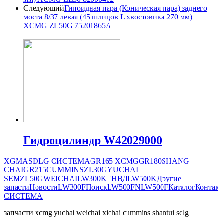
Следующий
Гипоидная пара (Коническая пара) заднего
моста 8/37 левая (45 шлицов L хвостовика 270 мм)
XCMG ZL50G 75201865A
Гидроцилиндр W42029000
XGMA
SDLG СИСТЕМА
GR165
XCMG
GR180
SHANG
CHAI
GR215
CUMMINS
ZL30G
YUCHAI
SEM
ZL50G
WEICHAI
LW300K
ТНВД
LW500K
Другие
запасти
Новости
LW300F
Поиск
LW500FN
LW500F
Каталог
Конта
СИСТЕМА
запчасти xcmg yuchai weichai xichai cummins shantui sdlg