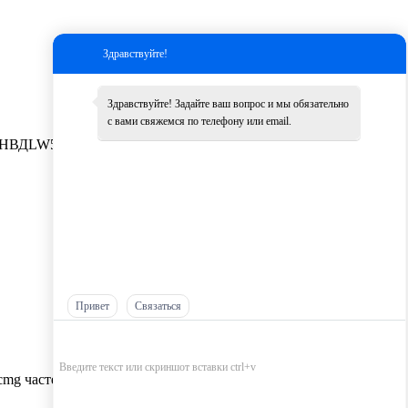
Здравствуйте!
Здравствуйте! Задайте ваш вопрос и мы обязательно
с вами свяжемся по телефону или email.
НВД
LW500K
Другие
Привет
Связаться
cmg частей оптом，
Самые низкие цены на запчасти XCMG，