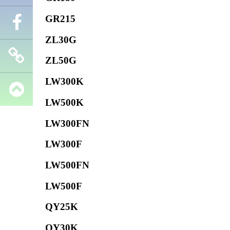
GR215
Телефон
ZL30G
Facebook
ZL50G
LW300K
Запчасти
LW500K
SHANTUI
LW300FN
LW300F
LW500FN
LW500F
QY25K
QY30K