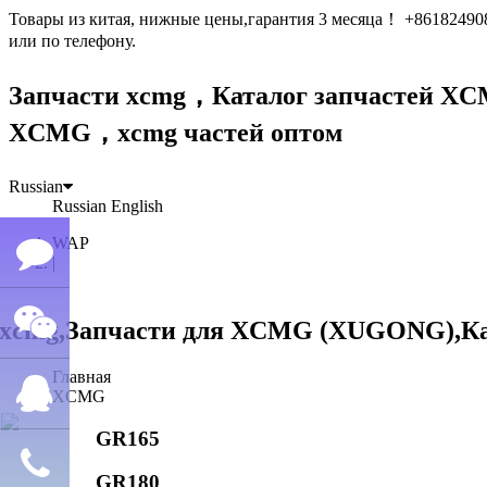
Товары из китая, нижные цены,гарантия 3 месяца！ +861824
или по телефону.
Запчасти xcmg，Каталог запчастей 
XCMG，xcmg частей оптом
Russian
Russian
English
WAP
|
Семён
Главная
WeChat
лю
XCMG
GR165
QQ
GR180