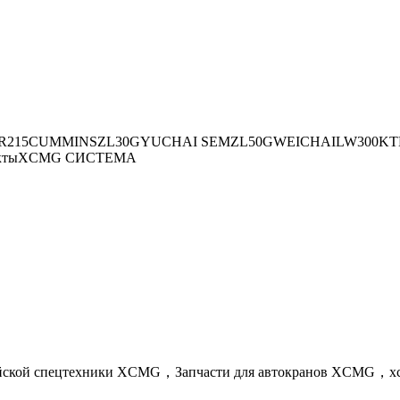
R215
CUMMINS
ZL30G
YUCHAI
SEM
ZL50G
WEICHAI
LW300K
Т
кты
XCMG СИСТЕМА
айской спецтехники XCMG，Запчасти для автокранов XCMG，x