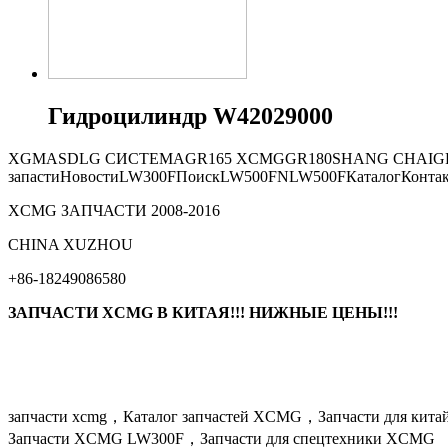
Гидроцилиндр W42029000
XGMA
SDLG СИСТЕМА
GR165
XCMG
GR180
SHANG CHAI
G
запасти
Новости
LW300F
Поиск
LW500FN
LW500F
Каталог
Конта
XCMG ЗАПЧАСТИ 2008-2016
СHINA XUZHOU
+86-18249086580
ЗАПЧАСТИ XCMG В КИТАЯ!!! НИЖНЫЕ ЦЕНЫ!!!
запчасти xcmg，Каталог запчастей XCMG，Запчасти для кит
Запчасти XCMG LW300F，Запчасти для спецтехники XCMG