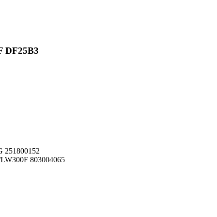
F DF25B3
 251800152
/LW300F 803004065