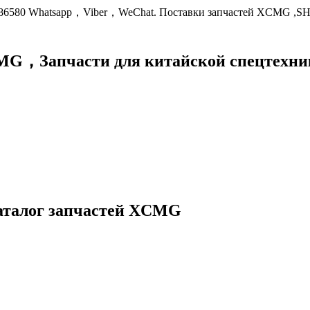
9086580 Whatsapp，Viber，WeChat. Поставки запчастей XCMG ,S
XCMG，
Запчасти для китайской спецте