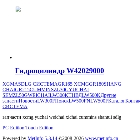
Гидроцилиндр W42029000
XGMA
SDLG СИСТЕМА
GR165
XCMG
GR180
SHANG
CHAI
GR215
CUMMINS
ZL30G
YUCHAI
SEM
ZL50G
WEICHAI
LW300K
ТНВД
LW500K
Другие
запасти
Новости
LW300F
Поиск
LW500FN
LW500F
Каталог
Конта
СИСТЕМА
запчасти xcmg yuchai weichai xichai cummins shantui sdlg
PC Edition
|
Touch Edition
Powered by
MetInfo 5.3.14
©2008-2026
www.metinfo.cn