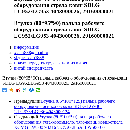
оборудования стрела-ковш SDLG
LG952/LG953 4043000026, 29160000021
Втулка (80*95*90) пальца рабочего
оборудования стрела-ковш SDLG
LG952/LG953 4043000026, 29160000021
информации
xian5888@mail.ru
skype: xian5888
прямо передать грузы к вам из китая
китай спецзапчасть
Втулка (80*95*90) пальца рабочего оборудования стрела-ковш
SDLG LG952/LG953 4043000026, 29160000021
Предыдущий
Втулка (85*100*125) пальца рабочего
оборудования оси коромысла SDLG LG930-
1/LG933/LG936 4043000124
Следующий
Втулка (80*100*90) пальца рабочего
оборудования тяга-коромысло, тяга-ковш, ковш-стрела
XCMG LW500 9321673, Z5G.8-6A, LW500-001