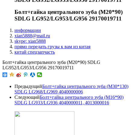
Болт+гайка центрального зуба (M20*90)
SDLG LG952/LG953/LG956 29170019711
информации
xian5888@mail.ru
skype: xian5888
прямо передать грузы к вам из китая
китай спецзапчасть
Болт+гайка центрального зуба (M20*90) SDLG
LG952/LG953/LG956 29170019711
Предыдущий
Болт+гайка центрального зуба (M30*130)
SDLG LG968/LG969 4040000006
Следующий
Болт+гайка центрального зуба (M16*90)
SDLG LG933/LG936 4040000011, 4013000016