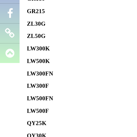
GR215
Телефон
ZL30G
Facebook
ZL50G
LW300K
Запчасти
LW500K
SHANTUI
LW300FN
LW300F
LW500FN
LW500F
QY25K
QY30K