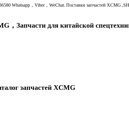
9086580 Whatsapp，Viber，WeChat. Поставки запчастей XCMG ,S
XCMG，
Запчасти для китайской спецте