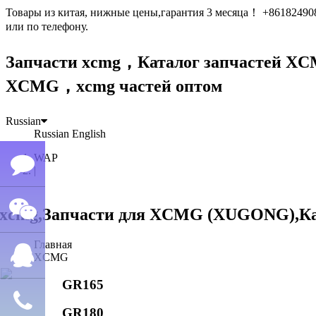
Товары из китая, нижные цены,гарантия 3 месяца！ +861824
или по телефону.
Запчасти xcmg，Каталог запчастей 
XCMG，xcmg частей оптом
Russian
Russian
English
WAP
|
Семён
Главная
WeChat
лю
XCMG
GR165
QQ
GR180