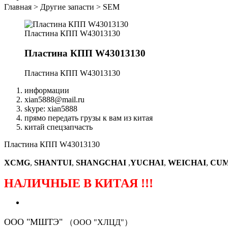
Главная
>
Другие запасти
>
SEM
Пластина КПП W43013130
Пластина КПП W43013130
Пластина КПП W43013130
информации
xian5888@mail.ru
skype: xian5888
прямо передать грузы к вам из китая
китай спецзапчасть
Пластина КПП W43013130
XCMG
,
SHANTUI
,
SHANGCHAI
,
YUCHAI
,
WEICHAI
,
CUM
НАЛИЧНЫЕ В КИТАЯ !!!
ООО "МШТЭ"
（ООО "ХЛЦД"）