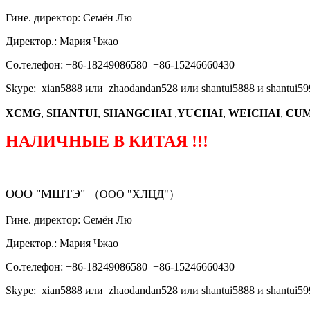
Гине. директор: Семён Лю
Директор.: Мария Чжао
Со.телефон: +86-18249086580 +86-15246660430
Skype: xian5888 или zhaodandan528 или shantui5888 и shantui59
XCMG
,
SHANTUI
,
SHANGCHAI
,
YUCHAI
,
WEICHAI
,
CUM
НАЛИЧНЫЕ В КИТАЯ !!!
ООО "МШТЭ"
（ООО "ХЛЦД"）
Гине. директор: Семён Лю
Директор.: Мария Чжао
Со.телефон: +86-18249086580 +86-15246660430
Skype: xian5888 или zhaodandan528 или shantui5888 и shantui59