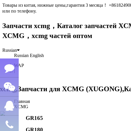
Товары из китая, нижные цены,гарантия 3 месяца！ +861824
или по телефону.
Запчасти xcmg，Каталог запчастей 
XCMG，xcmg частей оптом
Russian
Russian
English
WAP
|
Семён
Главная
WeChat
лю
XCMG
GR165
QQ
GR180