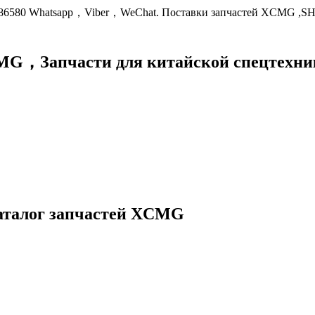
9086580 Whatsapp，Viber，WeChat. Поставки запчастей XCMG ,S
XCMG，
Запчасти для китайской спецте