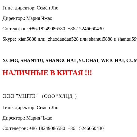
Гине. директор: Семён Лю
Директор.: Мария Чжао
Со.телефон: +86-18249086580 +86-15246660430
Skype: xian5888 или zhaodandan528 или shantui5888 и shantui59
XCMG
,
SHANTUI
,
SHANGCHAI
,
YUCHAI
,
WEICHAI
,
CUM
НАЛИЧНЫЕ В КИТАЯ !!!
ООО "МШТЭ"
（ООО "ХЛЦД"）
Гине. директор: Семён Лю
Директор.: Мария Чжао
Со.телефон: +86-18249086580 +86-15246660430