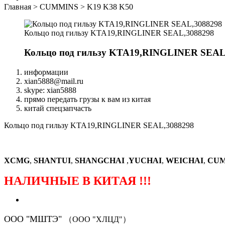
Главная
>
CUMMINS
>
K19 K38 K50
Кольцо под гильзу KTA19,RINGLINER SEAL,3088298
Кольцо под гильзу KTA19,RINGLINER SEAL
информации
xian5888@mail.ru
skype: xian5888
прямо передать грузы к вам из китая
китай спецзапчасть
Кольцо под гильзу KTA19,RINGLINER SEAL,3088298
XCMG
,
SHANTUI
,
SHANGCHAI
,
YUCHAI
,
WEICHAI
,
CUM
НАЛИЧНЫЕ В КИТАЯ !!!
ООО "МШТЭ"
（ООО "ХЛЦД"）