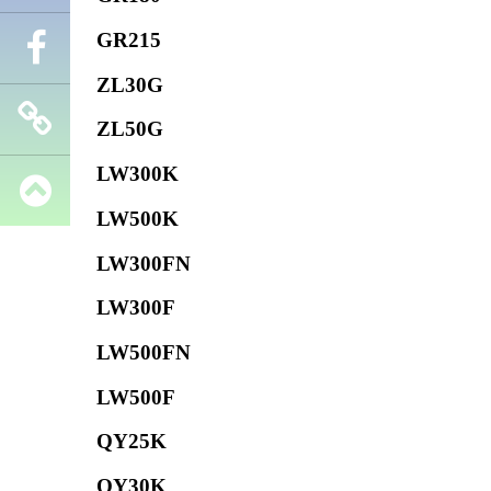
GR215
Телефон
ZL30G
Facebook
ZL50G
LW300K
Запчасти
LW500K
SHANTUI
LW300FN
LW300F
LW500FN
LW500F
QY25K
QY30K