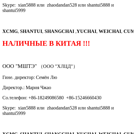
Skype: xian5888 или zhaodandan528 или shantui5888 и
shantui5999
XCMG
,
SHANTUI
,
SHANGCHAI
,
YUCHAI
,
WEICHAI
,
CUM
НАЛИЧНЫЕ В КИТАЯ !!!
ООО "МШТЭ"
（ООО "ХЛЦД"）
Гине. директор: Семён Лю
Директор.: Мария Чжао
Со.телефон: +86-18249086580 +86-15246660430
Skype: xian5888 или zhaodandan528 или shantui5888 и
shantui5999