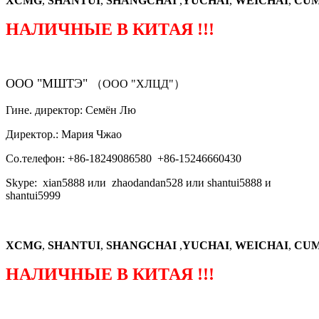
XCMG
,
SHANTUI
,
SHANGCHAI
,
YUCHAI
,
WEICHAI
,
CUM
НАЛИЧНЫЕ В КИТАЯ !!!
ООО "МШТЭ"
（ООО "ХЛЦД"）
Гине. директор: Семён Лю
Директор.: Мария Чжао
Со.телефон: +86-18249086580 +86-15246660430
Skype: xian5888 или zhaodandan528 или shantui5888 и
shantui5999
XCMG
,
SHANTUI
,
SHANGCHAI
,
YUCHAI
,
WEICHAI
,
CUM
НАЛИЧНЫЕ В КИТАЯ !!!