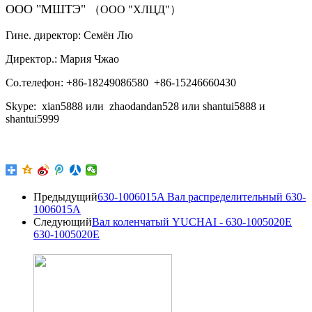
ООО "МШТЭ"
（ООО "ХЛЦД"）
Гине. директор: Семён Лю
Директор.: Мария Чжао
Со.телефон: +86-18249086580 +86-15246660430
Skype: xian5888 или zhaodandan528 или shantui5888 и
shantui5999
Предыдущий
630-1006015A Вал распределительный 630-
1006015A
Следующий
Вал коленчатый YUCHAI - 630-1005020E
630-1005020E