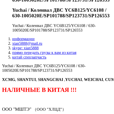
Yuchai / Коленвал ДВС YC6B125/YC6108 /
630-1005020E/SP101788/SP123731/SP126553
Yuchai / Коленвал ДВС YC6B125/YC6108 / 630-
1005020E/SP101788/SP123731/SP126553
информации
xian5888@mail.ru
skype: xian5888
прямо передать грузы к вам из китая
китай спецзапчасть
Yuchai / Коленвал ДВС YC6B125/YC6108 / 630-
1005020E/SP101788/SP123731/SP126553
XCMG
,
SHANTUI
,
SHANGCHAI
,
YUCHAI
,
WEICHAI
,
CUM
НАЛИЧНЫЕ В КИТАЯ !!!
ООО "МШТЭ"
（ООО "ХЛЦД"）