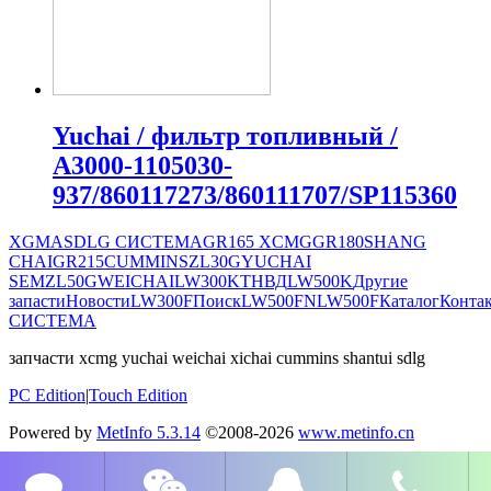
Yuchai / фильтр топливный /
A3000-1105030-
937/860117273/860111707/SP115360
XGMA
SDLG СИСТЕМА
GR165
XCMG
GR180
SHANG
CHAI
GR215
CUMMINS
ZL30G
YUCHAI
SEM
ZL50G
WEICHAI
LW300K
ТНВД
LW500K
Другие
запасти
Новости
LW300F
Поиск
LW500FN
LW500F
Каталог
Конта
СИСТЕМА
запчасти xcmg yuchai weichai xichai cummins shantui sdlg
PC Edition
|
Touch Edition
Powered by
MetInfo 5.3.14
©2008-2026
www.metinfo.cn