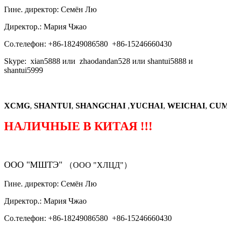
Гине. директор: Семён Лю
Директор.: Мария Чжао
Со.телефон: +86-18249086580 +86-15246660430
Skype: xian5888 или zhaodandan528 или shantui5888 и
shantui5999
XCMG
,
SHANTUI
,
SHANGCHAI
,
YUCHAI
,
WEICHAI
,
CUM
НАЛИЧНЫЕ В КИТАЯ !!!
ООО "МШТЭ"
（ООО "ХЛЦД"）
Гине. директор: Семён Лю
Директор.: Мария Чжао
Со.телефон: +86-18249086580 +86-15246660430