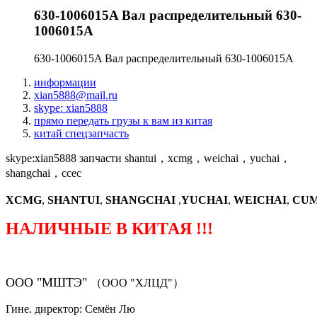
630-1006015A Вал распределительный 630-
1006015A
630-1006015A Вал распределительный 630-1006015A
информации
xian5888@mail.ru
skype: xian5888
прямо передать грузы к вам из китая
китай спецзапчасть
skype:xian5888 запчасти shantui，xcmg，weichai，yuchai，
shangchai，ccec
XCMG
,
SHANTUI
,
SHANGCHAI
,
YUCHAI
,
WEICHAI
,
CUM
НАЛИЧНЫЕ В КИТАЯ !!!
ООО "МШТЭ"
（ООО "ХЛЦД"）
Гине. директор: Семён Лю