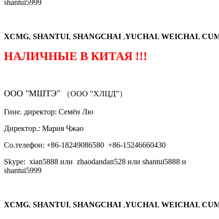
shantui5999
XCMG
,
SHANTUI
,
SHANGCHAI
,
YUCHAI
,
WEICHAI
,
CUM
НАЛИЧНЫЕ В КИТАЯ !!!
ООО "МШТЭ"
（ООО "ХЛЦД"）
Гине. директор: Семён Лю
Директор.: Мария Чжао
Со.телефон: +86-18249086580 +86-15246660430
Skype: xian5888 или zhaodandan528 или shantui5888 и
shantui5999
XCMG
,
SHANTUI
,
SHANGCHAI
,
YUCHAI
,
WEICHAI
,
CUM