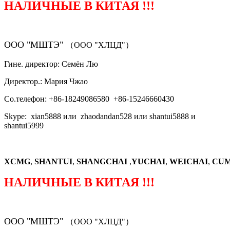
НАЛИЧНЫЕ В КИТАЯ !!!
ООО "МШТЭ"
（ООО "ХЛЦД"）
Гине. директор: Семён Лю
Директор.: Мария Чжао
Со.телефон: +86-18249086580 +86-15246660430
Skype: xian5888 или zhaodandan528 или shantui5888 и
shantui5999
XCMG
,
SHANTUI
,
SHANGCHAI
,
YUCHAI
,
WEICHAI
,
CUM
НАЛИЧНЫЕ В КИТАЯ !!!
ООО "МШТЭ"
（ООО "ХЛЦД"）