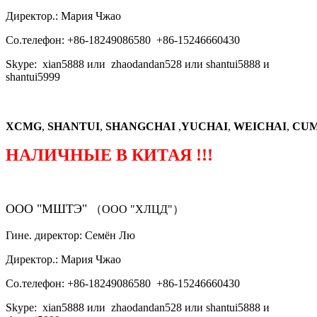
Директор.: Мария Чжао
Со.телефон: +86-18249086580 +86-15246660430
Skype: xian5888 или zhaodandan528 или shantui5888 и
shantui5999
XCMG
,
SHANTUI
,
SHANGCHAI
,
YUCHAI
,
WEICHAI
,
CUM
НАЛИЧНЫЕ В КИТАЯ !!!
ООО "МШТЭ"
（ООО "ХЛЦД"）
Гине. директор: Семён Лю
Директор.: Мария Чжао
Со.телефон: +86-18249086580 +86-15246660430
Skype: xian5888 или zhaodandan528 или shantui5888 и