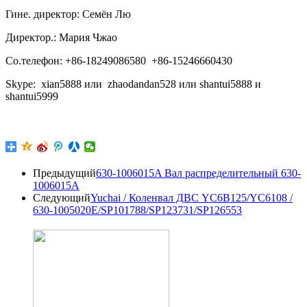
Гине. директор: Семён Лю
Директор.: Мария Чжао
Со.телефон: +86-18249086580 +86-15246660430
Skype: xian5888 или zhaodandan528 или shantui5888 и
shantui5999
Предыдущий
630-1006015A Вал распределительный 630-
1006015A
Следующий
Yuchai / Коленвал ДВС YC6B125/YC6108 /
630-1005020E/SP101788/SP123731/SP126553