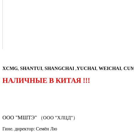
XCMG
,
SHANTUI
,
SHANGCHAI
,
YUCHAI
,
WEICHAI
,
CUM
НАЛИЧНЫЕ В КИТАЯ !!!
（ФОРМА ЗАКАЗА ЗАПЧАСТЕЙ)
ООО "МШТЭ"
（ООО "ХЛЦД"）
Гине. директор: Семён Лю