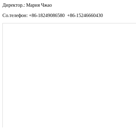
Директор.: Мария Чжао
Со.телефон: +86-18249086580 +86-15246660430