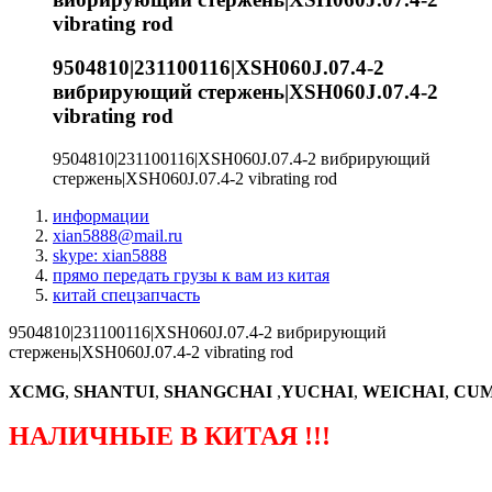
vibrating rod
9504810|231100116|XSH060J.07.4-2
вибрирующий стержень|XSH060J.07.4-2
vibrating rod
9504810|231100116|XSH060J.07.4-2 вибрирующий
стержень|XSH060J.07.4-2 vibrating rod
информации
xian5888@mail.ru
skype: xian5888
прямо передать грузы к вам из китая
китай спецзапчасть
9504810|231100116|XSH060J.07.4-2 вибрирующий
стержень|XSH060J.07.4-2 vibrating rod
XCMG
,
SHANTUI
,
SHANGCHAI
,
YUCHAI
,
WEICHAI
,
CUM
НАЛИЧНЫЕ В КИТАЯ !!!
（ФОРМА ЗАКАЗА ЗАПЧАСТЕЙ)