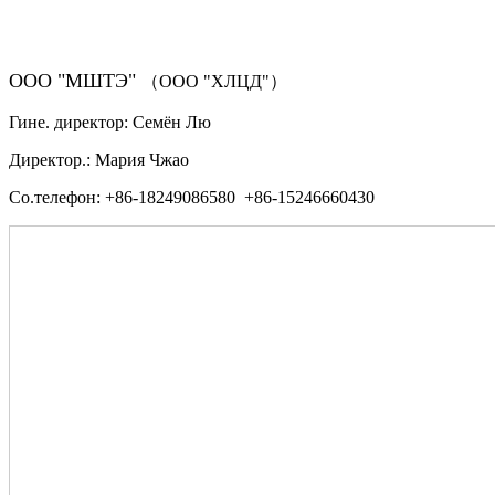
ООО "МШТЭ"
（ООО "ХЛЦД"）
Гине. директор: Семён Лю
Директор.: Мария Чжао
Со.телефон: +86-18249086580 +86-15246660430