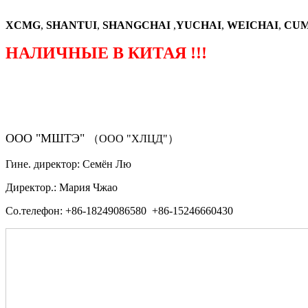
XCMG
,
SHANTUI
,
SHANGCHAI
,
YUCHAI
,
WEICHAI
,
CUM
НАЛИЧНЫЕ В КИТАЯ !!!
（ФОРМА ЗАКАЗА ЗАПЧАСТЕЙ)
ООО "МШТЭ"
（ООО "ХЛЦД"）
Гине. директор: Семён Лю
Директор.: Мария Чжао
Со.телефон: +86-18249086580 +86-15246660430