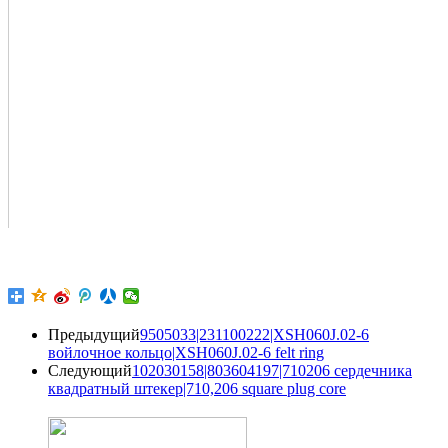
Предыдущий
9505033|231100222|XSH060J.02-6
войлочное кольцо|XSH060J.02-6 felt ring
Следующий
102030158|803604197|710206 сердечника
квадратный штекер|710,206 square plug core