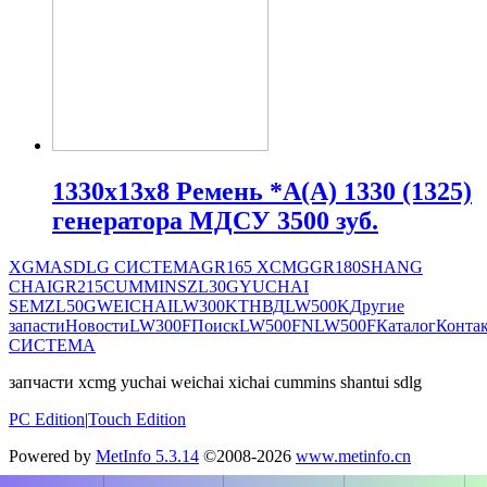
1330х13х8 Ремень *A(А) 1330 (1325)
генератора МДСУ 3500 зуб.
XGMA
SDLG СИСТЕМА
GR165
XCMG
GR180
SHANG
CHAI
GR215
CUMMINS
ZL30G
YUCHAI
SEM
ZL50G
WEICHAI
LW300K
ТНВД
LW500K
Другие
запасти
Новости
LW300F
Поиск
LW500FN
LW500F
Каталог
Конта
СИСТЕМА
запчасти xcmg yuchai weichai xichai cummins shantui sdlg
PC Edition
|
Touch Edition
Powered by
MetInfo 5.3.14
©2008-2026
www.metinfo.cn