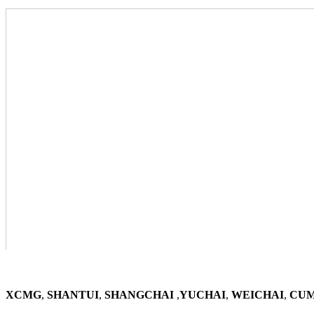
XCMG
,
SHANTUI
,
SHANGCHAI
,
YUCHAI
,
WEICHAI
,
CUM