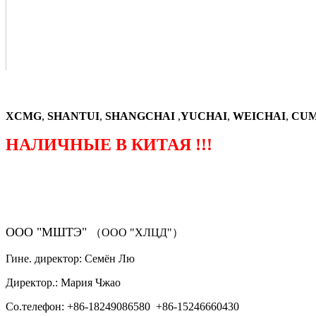
XCMG
,
SHANTUI
,
SHANGCHAI
,
YUCHAI
,
WEICHAI
,
CUM
НАЛИЧНЫЕ В КИТАЯ !!!
（ФОРМА ЗАКАЗА ЗАПЧАСТЕЙ)
ООО "МШТЭ"
（ООО "ХЛЦД"）
Гине. директор: Семён Лю
Директор.: Мария Чжао
Со.телефон: +86-18249086580 +86-15246660430