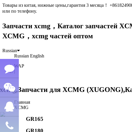
Товары из китая, нижные цены,гарантия 3 месяца！ +861824
или по телефону.
Запчасти xcmg，Каталог запчастей 
XCMG，xcmg частей оптом
Russian
Russian
English
WAP
|
Семён
Главная
WeChat
лю
XCMG
GR165
QQ
GR180