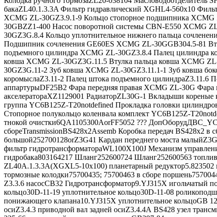
Колодка ручного тормозаZL20-038104 Масловодоотделитель 
бакаZL40.1.3.3A Фильтр гидравлический XGHL4-560х10 Фил
XCMG ZL-30GZ3.9.1-9 Кольцо стопорное подшипника XCMG Z
30GBZZ1-400 Насос поворотной системы CBN-E550 XCMG ZL-
30GZ3G.8.4 Кольцо уплотнительное нижнего пальца сочлене
Подшипник сочленения GE60ES XCMG ZL-30GGB304.5-81 Втул
подъемного цилиндра XCMG ZL-30GZ3.8.4 Палец цилиндра к
ковша XCMG ZL-30GZ3G.11.5 Втулка пальца ковша XCMG ZL-
30GZ3G.11-2 Зуб ковша XCMG ZL-30GZ3.11.1-1 Зуб ковша бок
коромыслаZ3.11-2 Палец штока подъемного цилиндраZ3.11.6 
аппартурыDF25B2 Фара передняя правая XCMG ZL-30G Фара
акселератораXZ1129001 РадиаторZL30G-1 Вкладыши кореные к
группа YC6B125Z-T20notdefined Прокладка головки цилиндр
Стопорное полукольцо коленвала комплект YC6B125Z-T20notd
тнокой очистки6QA1105300AorFF5052 ??? ДопОборудДВС_YC
сбореTransmissionBS428x2Assemb Коробка передач BS428x2 в с
большой252700128orZ3G41 Кардан переднего моста малыйZ3G
фильтр гидротрансформатораWL100X100J Механизм управлен
гидробака803164217 Шланг252600724 Шланг252600563 топливн
ZL40А.1.3.3А(XGXL5-10x100) планетарный редуктор5.823502
тормозные колодки75700435; 75700463 в сборе поршень75700
Z3.3.6 насосСВ32 Гидротрансформатор9.YJ315X игольчатый п
кольцо30D-11-19 уплотнительное кольцо30D-11-08 роликопо
понижающего клапана10.YJ315X уплотнительное кольцоGB 1235
осиZ3.4.3 приводной вал задней осиZ3.4.4А BS428 узел тран