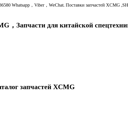
9086580 Whatsapp，Viber，WeChat. Поставки запчастей XCMG ,S
XCMG，
Запчасти для китайской спецте