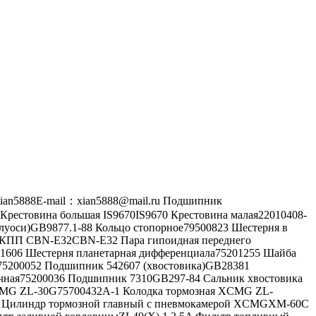
an5888E-mail：xian5888@mail.ru Подшипник
Крестовина большая IS9670IS9670 Крестовина малая22010408-
уоси)GB9877.1-88 Кольцо стопорное79500823 Шестерня в
с КПП CBN-E32CBN-E32 Пара гипоидная переднего
01606 Шестерня планетарная дифференциала75201255 Шайба
а75200052 Подшипник 542607 (хвостовика)GB28381
очная75200036 Подшипник 7310GB297-84 Сальник хвостовика
CMG ZL-30G75700432A-1 Колодка тормозная XCMG ZL-
0 Цилиндр тормозной главный с пневмокамерой XCMGXM-60C