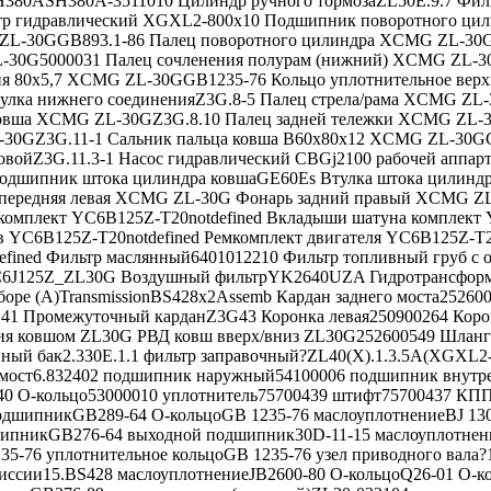
SH380ASH380A-3511010 Цилиндр ручного тормозаZL50E.9.7 Фил
ьтр гидравлический XGXL2-800х10 Подшипник поворотного ц
L-30GGB893.1-86 Палец поворотного цилиндра XCMG ZL-30GZ
30G5000031 Палец сочленения полурам (нижний) XCMG ZL-30
ния 80x5,7 XCMG ZL-30GGB1235-76 Кольцо уплотнительное вер
ка нижнего соединенияZ3G.8-5 Палец стрела/рама XCMG ZL-3
овша XCMG ZL-30GZ3G.8.10 Палец задней тележки XCMG ZL-30
30GZ3G.11-1 Сальник пальца ковша B60x80x12 XCMG ZL-30GG
овойZ3G.11.3-1 Насос гидравлический CBGj2100 рабочей аппар
Подшипник штока цилиндра ковшаGE60Es Втулка штока цилиндра
 передняя левая XCMG ZL-30G Фонарь задний правый XCMG Z
омплект YC6B125Z-T20notdefined Вкладыши шатуна комплект Y
ов YC6B125Z-T20notdefined Ремкомплект двигателя YC6B125Z
efined Фильтр маслянный6401012210 Фильтр топливный груб с
6J125Z_ZL30G Воздушный фильтрYK2640UZA Гидротрансформат
боре (А)TransmissionBS428x2Assemb Кардан заднего моста25260
41 Промежуточный карданZ3G43 Коронка левая250900264 Корон
ия ковшом ZL30G РВД ковш вверх/вниз ZL30G252600549 Шланг
ый бак2.330E.1.1 фильтр заправочный?ZL40(X).1.3.5А(XGXL2-
 мост6.832402 подшипник наружный54100006 подшипник внутре
440 О-кольцо53000010 уплотнитель75700439 штифт75700437 КПП
одшипникGB289-64 O-кольцоGB 1235-76 маслоуплотнениеBJ 130
дшипникGB276-64 выходной подшипник30D-11-15 маслоуплотнен
-76 уплотнительное кольцоGB 1235-76 узел приводного вала?1
смиссии15.BS428 маслоуплотнениеJB2600-80 О-кольцоQ26-01 О-