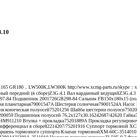
.10
5 GR180，LW500K,LW300K http://www.xcmg-parts.ru/skype：xi
ый передний (в сборе)Z3G.4.1 Вал карданный ведущийZ3G.4.3 
97-84 Подшипник 2001726GB298-84 Сальник FB150x180x15 (пол
ня планетарная79001547A Шестерня солнечная79001524A Насо
рня коническая полуосей75201256 Шайба шестерни полуоси7502
200059 Подшипник полуосей 76.2х127х30.16242687/42620 Гайк
HM911210 Втулка + прокладка75201889A Прокладка регулиров
ифференциал в сборе82214207/75201916 Суппорт тормозной X
ршень тормозного суппорта Клапан тормознойXM-60C-351401