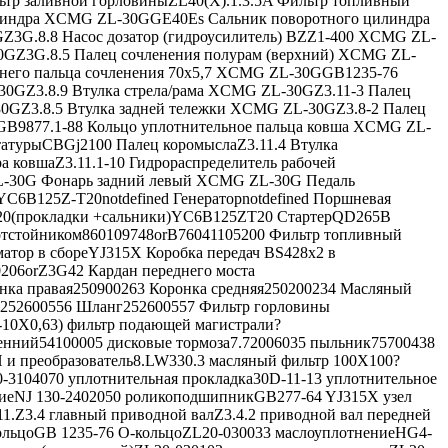
ьтр заливной горловиныZL40(X).1.3.5A Фильтр топливный
илиндра XCMG ZL-30GGE40Es Сальник поворотного цилиндра
3G.8.8 Насос дозатор (гидроусилитель) BZZ1-400 XCMG ZL-
GZ3G.8.5 Палец сочленения полурам (верхний) XCMG ZL-
хнего пальца сочленения 70x5,7 XCMG ZL-30GGB1235-76
0GZ3.8.9 Втулка стрела/рама XCMG ZL-30GZ3.11-3 Палец
GZ3.8.5 Втулка задней тележки XCMG ZL-30GZ3.8-2 Палец
B9877.1-88 Кольцо уплотнительное пальца ковша XCMG ZL-
татурыCBGj2100 Палец коромыслаZ3.11.4 Втулка
 ковшаZ3.11.1-10 Гидрораспределитель рабочей
L-30G Фонарь задний левый XCMG ZL-30G Педаль
C6B125Z-T20notdefined Генераторnotdefined Поршневая
-T20(прокладки +сальники)YC6B125ZT20 СтартерQD265B
 отстойником860109748orB76041105200 Фильтр топливный
ор в сбореYJ315X Коробка передач BS428x2 в
0206orZ3G42 Кардан переднего моста
ка правая250900263 Коронка средняя250200234 Масляный
252600556 Шланг252600557 Фильтр горловины
10X0,63) фильтр подающей магистрали?
нний54100005 дисковые тормоза7.72006035 пыльник75700438
 и преобразователь8.LW330.3 масляный фильтр 100Х100?
-3104070 уплотнительная прокладка30D-11-13 уплотнительное
иеNJ 130-2402050 роликоподшипникGB277-64 YJ315X узел
1.Z3.4 главный приводной валZ3.4.2 приводной вал передней
кольцоGB 1235-76 О-кольцоZL20-030033 маслоуплотнениеHG4-