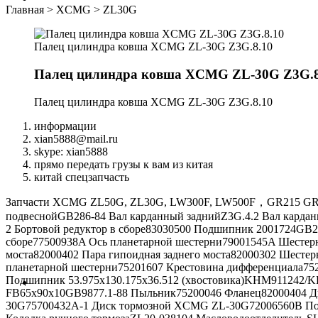
Главная
>
XCMG
>
ZL30G
Палец цилиндра ковша XCMG ZL-30G Z3G.8.10
Палец цилиндра ковша XCMG ZL-30G Z3G.8
Палец цилиндра ковша XCMG ZL-30G Z3G.8.10
информации
xian5888@mail.ru
skype: xian5888
прямо передать грузы к вам из китая
китай спецзапчасть
Запчасти XCMG ZL50G, ZL30G, LW300F, LW500F，GR215 GR16
подвеснойGB286-84 Вал карданный заднийZ3G.4.2 Вал карданн
2 Бортовой редуктор в сборе83030500 Подшипник 2001724GB2
сборе77500938A Ось планетарной шестерни79001545A Шестер
моста82000402 Пара гипоидная заднего моста82000302 Шесте
планетарной шестерни75201607 Крестовина дифференциала75
Подшипник 53.975х130.175х36.512 (хвостовика)KHM911242/K
FB65x90x10GB9877.1-88 Пыльник75200046 Фланец82000404 Д
30G75700432A-1 Диск тормозной XCMG ZL-30G72006560B По