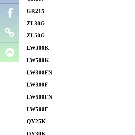
GR215
Телефон
ZL30G
Facebook
ZL50G
LW300K
Запчасти
LW500K
SHANTUI
LW300FN
LW300F
LW500FN
LW500F
QY25K
QY30K