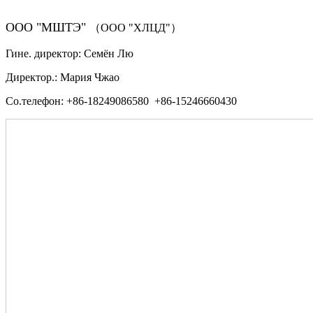
ООО "МШТЭ"
（ООО "ХЛЦД"）
Гине. директор: Семён Лю
Директор.: Мария Чжао
Со.телефон: +86-18249086580 +86-15246660430