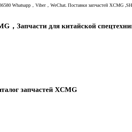
9086580 Whatsapp，Viber，WeChat. Поставки запчастей XCMG ,S
XCMG，
Запчасти для китайской спецте