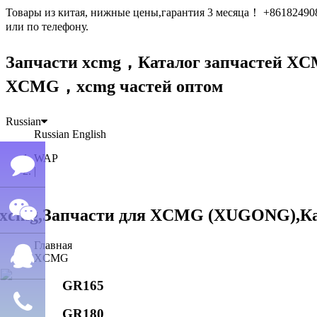
Товары из китая, нижные цены,гарантия 3 месяца！ +861824
или по телефону.
Запчасти xcmg，Каталог запчастей 
XCMG，xcmg частей оптом
Russian
Russian
English
WAP
|
Семён
Главная
WeChat
лю
XCMG
GR165
QQ
GR180