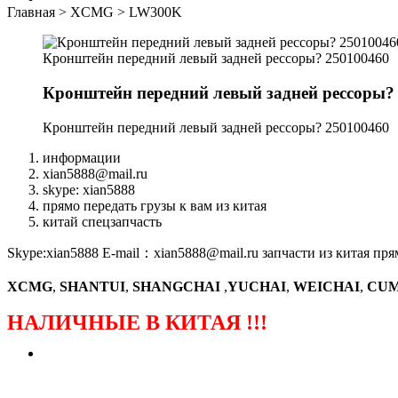
Главная
>
XCMG
>
LW300K
Кронштейн передний левый задней рессоры? 250100460
Кронштейн передний левый задней рессоры?
Кронштейн передний левый задней рессоры? 250100460
информации
xian5888@mail.ru
skype: xian5888
прямо передать грузы к вам из китая
китай спецзапчасть
Skype:xian5888 E-mail：xian5888@mail.ru запчасти из китая пря
XCMG
,
SHANTUI
,
SHANGCHAI
,
YUCHAI
,
WEICHAI
,
CUM
НАЛИЧНЫЕ В КИТАЯ !!!
（ФОРМА ЗАКАЗА ЗАПЧАСТЕЙ)