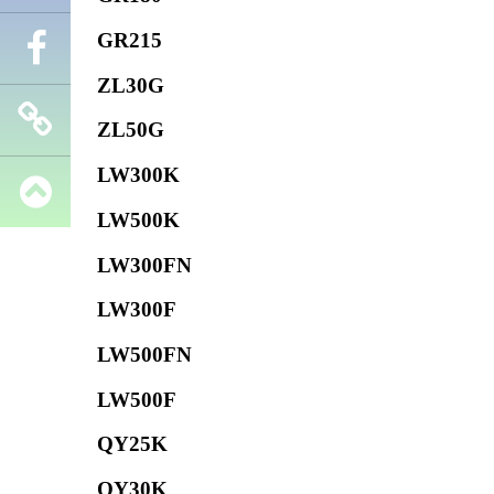
GR215
Телефон
ZL30G
Facebook
ZL50G
LW300K
Запчасти
LW500K
SHANTUI
LW300FN
LW300F
LW500FN
LW500F
QY25K
QY30K