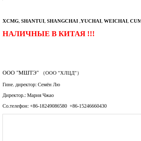
XCMG
,
SHANTUI
,
SHANGCHAI
,
YUCHAI
,
WEICHAI
,
CUM
НАЛИЧНЫЕ В КИТАЯ !!!
（ФОРМА ЗАКАЗА ЗАПЧАСТЕЙ)
ООО "МШТЭ"
（ООО "ХЛЦД"）
Гине. директор: Семён Лю
Директор.: Мария Чжао
Со.телефон: +86-18249086580 +86-15246660430