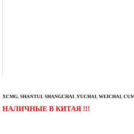
XCMG
,
SHANTUI
,
SHANGCHAI
,
YUCHAI
,
WEICHAI
,
CUM
НАЛИЧНЫЕ В КИТАЯ !!!
（ФОРМА ЗАКАЗА ЗАПЧАСТЕЙ)