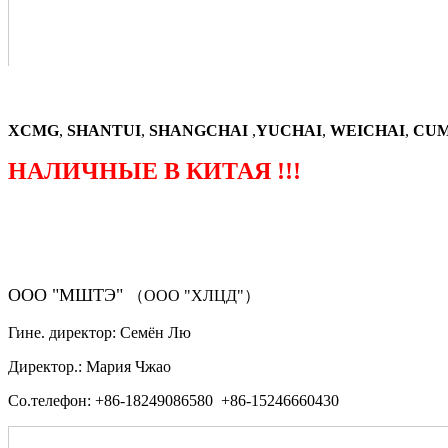
XCMG
,
SHANTUI
,
SHANGCHAI
,
YUCHAI
,
WEICHAI
,
CUM
НАЛИЧНЫЕ В КИТАЯ !!!
（ФОРМА ЗАКАЗА ЗАПЧАСТЕЙ)
ООО "МШТЭ"
（ООО "ХЛЦД"）
Гине. директор: Семён Лю
Директор.: Мария Чжао
Со.телефон: +86-18249086580 +86-15246660430