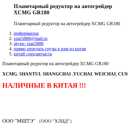
Планетарный редуктор на автогрейдер
XCMG GR180
Планетарный редуктор на автогрейдер XCMG GR180
информации
xian5888@mail.ru
skype: xian5888
прямо передать грузы к вам из китая
китай спецзапчасть
Планетарный редуктор на автогрейдер XCMG GR180
XCMG
,
SHANTUI
,
SHANGCHAI
,
YUCHAI
,
WEICHAI
,
CUM
НАЛИЧНЫЕ В КИТАЯ !!!
（ФОРМА ЗАКАЗА ЗАПЧАСТЕЙ)
ООО "МШТЭ"
（ООО "ХЛЦД"）