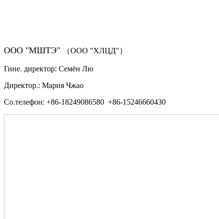
（ФОРМА ЗАКАЗА ЗАПЧАСТЕЙ)
ООО "МШТЭ"
（ООО "ХЛЦД"）
Гине. директор: Семён Лю
Директор.: Мария Чжао
Со.телефон: +86-18249086580 +86-15246660430