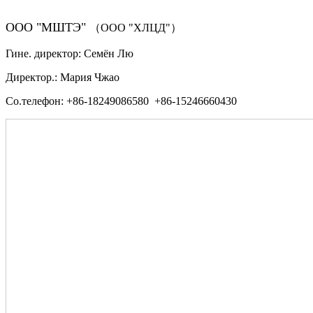
ООО "МШТЭ"
（ООО "ХЛЦД"）
Гине. директор: Семён Лю
Директор.: Мария Чжао
Со.телефон: +86-18249086580 +86-15246660430