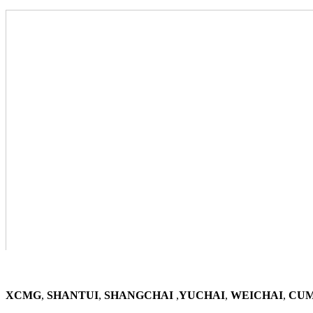
XCMG
,
SHANTUI
,
SHANGCHAI
,
YUCHAI
,
WEICHAI
,
CUM