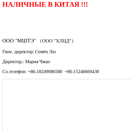
НАЛИЧНЫЕ В КИТАЯ !!!
（ФОРМА ЗАКАЗА ЗАПЧАСТЕЙ)
ООО "МШТЭ"
（ООО "ХЛЦД"）
Гине. директор: Семён Лю
Директор.: Мария Чжао
Со.телефон: +86-18249086580 +86-15246660430