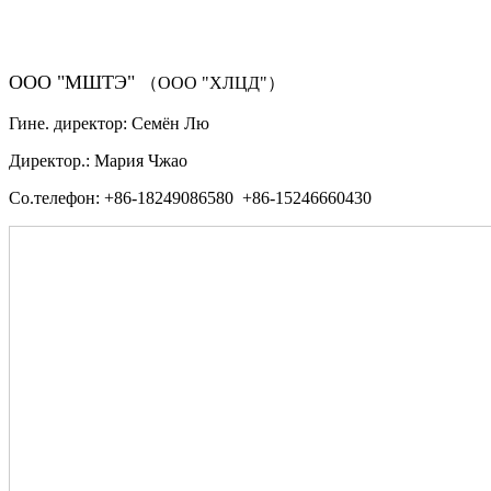
ООО "МШТЭ"
（ООО "ХЛЦД"）
Гине. директор: Семён Лю
Директор.: Мария Чжао
Со.телефон: +86-18249086580 +86-15246660430