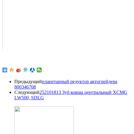
Предыдущий
планетарный редуктор автогрейдера
800346768
Следующий
252101813 Зуб ковша центральный XCMG
LW500, SDLG