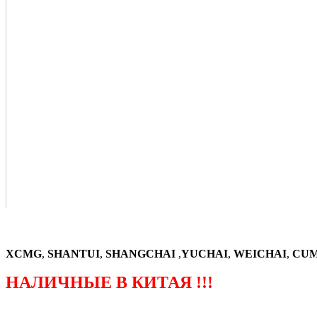
XCMG
,
SHANTUI
,
SHANGCHAI
,
YUCHAI
,
WEICHAI
,
CUM
НАЛИЧНЫЕ В КИТАЯ !!!
（ФОРМА ЗАКАЗА ЗАПЧАСТЕЙ)