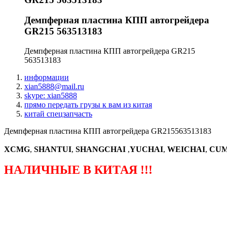
Демпферная пластина КПП автогрейдера
GR215 563513183
Демпферная пластина КПП автогрейдера GR215
563513183
информации
xian5888@mail.ru
skype: xian5888
прямо передать грузы к вам из китая
китай спецзапчасть
Демпферная пластина КПП автогрейдера GR215563513183
XCMG
,
SHANTUI
,
SHANGCHAI
,
YUCHAI
,
WEICHAI
,
CUM
НАЛИЧНЫЕ В КИТАЯ !!!
（ФОРМА ЗАКАЗА ЗАПЧАСТЕЙ)