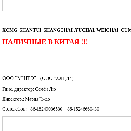
XCMG
,
SHANTUI
,
SHANGCHAI
,
YUCHAI
,
WEICHAI
,
CUM
НАЛИЧНЫЕ В КИТАЯ !!!
（ФОРМА ЗАКАЗА ЗАПЧАСТЕЙ)
ООО "МШТЭ"
（ООО "ХЛЦД"）
Гине. директор: Семён Лю
Директор.: Мария Чжао
Со.телефон: +86-18249086580 +86-15246660430