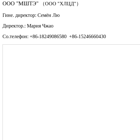
ООО "МШТЭ"
（ООО "ХЛЦД"）
Гине. директор: Семён Лю
Директор.: Мария Чжао
Со.телефон: +86-18249086580 +86-15246660430