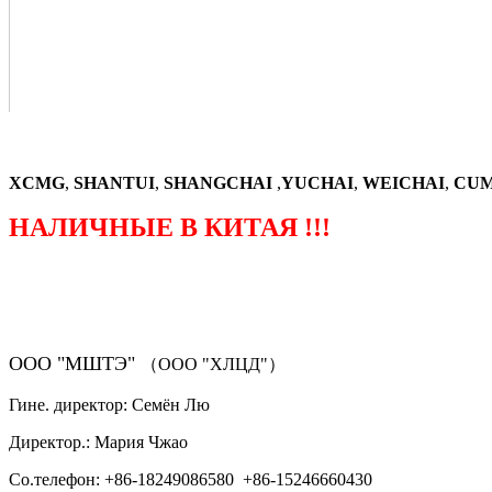
XCMG
,
SHANTUI
,
SHANGCHAI
,
YUCHAI
,
WEICHAI
,
CUM
НАЛИЧНЫЕ В КИТАЯ !!!
（ФОРМА ЗАКАЗА ЗАПЧАСТЕЙ)
ООО "МШТЭ"
（ООО "ХЛЦД"）
Гине. директор: Семён Лю
Директор.: Мария Чжао
Со.телефон: +86-18249086580 +86-15246660430