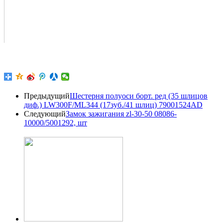
Предыдущий
Шестерня полуоси борт. ред (35 шлицов
диф.) LW300F/ML344 (17зуб./41 шлиц) 79001524AD
Следующий
Замок зажигания zl-30-50 08086-
10000/5001292, шт