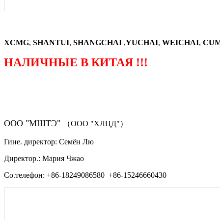
XCMG
,
SHANTUI
,
SHANGCHAI
,
YUCHAI
,
WEICHAI
,
CUM
НАЛИЧНЫЕ В КИТАЯ !!!
（ФОРМА ЗАКАЗА ЗАПЧАСТЕЙ)
ООО "МШТЭ"
（ООО "ХЛЦД"）
Гине. директор: Семён Лю
Директор.: Мария Чжао
Со.телефон: +86-18249086580 +86-15246660430