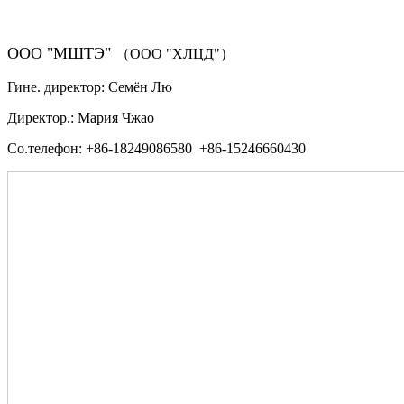
ООО "МШТЭ"
（ООО "ХЛЦД"）
Гине. директор: Семён Лю
Директор.: Мария Чжао
Со.телефон: +86-18249086580 +86-15246660430