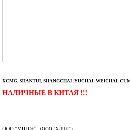
XCMG
,
SHANTUI
,
SHANGCHAI
,
YUCHAI
,
WEICHAI
,
CUM
НАЛИЧНЫЕ В КИТАЯ !!!
（ФОРМА ЗАКАЗА ЗАПЧАСТЕЙ)
ООО "МШТЭ"
（ООО "ХЛЦД"）