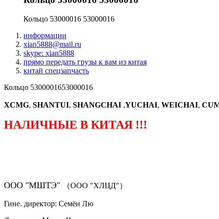
Кольцо 53000016 53000016
информации
xian5888@mail.ru
skype: xian5888
прямо передать грузы к вам из китая
китай спецзапчасть
Кольцо 5300001653000016
XCMG
,
SHANTUI
,
SHANGCHAI
,
YUCHAI
,
WEICHAI
,
CUM
НАЛИЧНЫЕ В КИТАЯ !!!
（ФОРМА ЗАКАЗА ЗАПЧАСТЕЙ)
ООО "МШТЭ"
（ООО "ХЛЦД"）
Гине. директор: Семён Лю