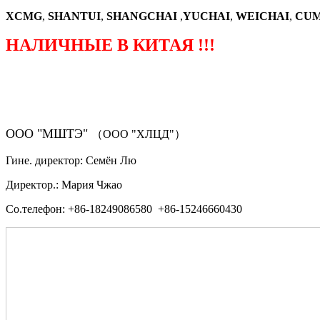
XCMG
,
SHANTUI
,
SHANGCHAI
,
YUCHAI
,
WEICHAI
,
CUM
НАЛИЧНЫЕ В КИТАЯ !!!
（ФОРМА ЗАКАЗА ЗАПЧАСТЕЙ)
ООО "МШТЭ"
（ООО "ХЛЦД"）
Гине. директор: Семён Лю
Директор.: Мария Чжао
Со.телефон: +86-18249086580 +86-15246660430