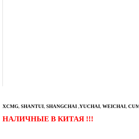
XCMG
,
SHANTUI
,
SHANGCHAI
,
YUCHAI
,
WEICHAI
,
CUM
НАЛИЧНЫЕ В КИТАЯ !!!
（ФОРМА ЗАКАЗА ЗАПЧАСТЕЙ)