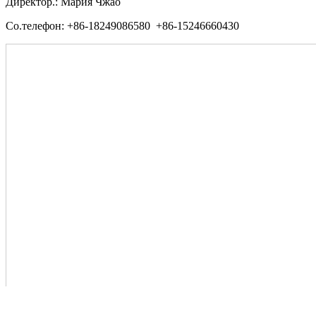
Директор.: Мария Чжао
Со.телефон: +86-18249086580 +86-15246660430