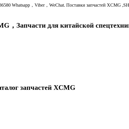
9086580 Whatsapp，Viber，WeChat. Поставки запчастей XCMG ,S
XCMG，
Запчасти для китайской спецте