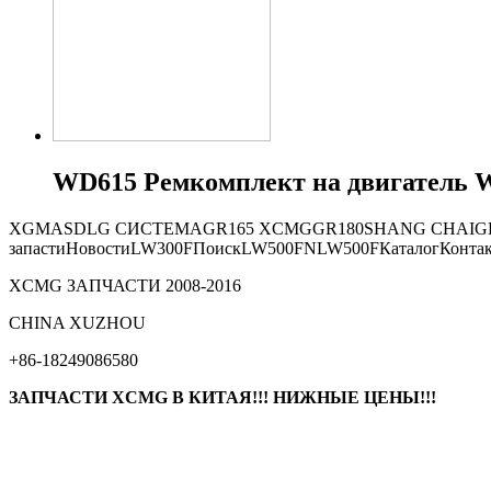
WD615 Ремкомплект на двигатель W
XGMA
SDLG СИСТЕМА
GR165
XCMG
GR180
SHANG CHAI
G
запасти
Новости
LW300F
Поиск
LW500FN
LW500F
Каталог
Конта
XCMG ЗАПЧАСТИ 2008-2016
СHINA XUZHOU
+86-18249086580
ЗАПЧАСТИ XCMG В КИТАЯ!!! НИЖНЫЕ ЦЕНЫ!!!