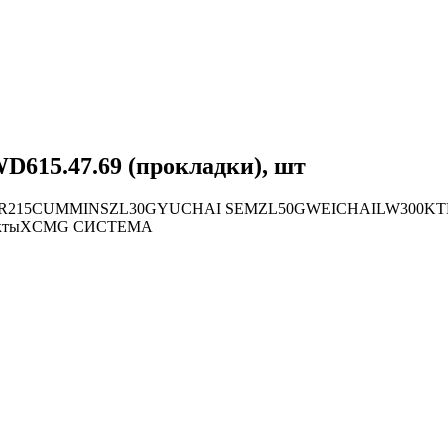
D615.47.69 (прокладки), шт
R215
CUMMINS
ZL30G
YUCHAI
SEM
ZL50G
WEICHAI
LW300K
Т
кты
XCMG СИСТЕМА