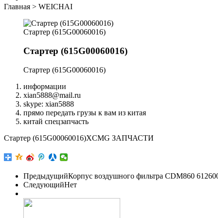
Главная
>
WEICHAI
Стартер (615G00060016)
Стартер (615G00060016)
Стартер (615G00060016)
информации
xian5888@mail.ru
skype: xian5888
прямо передать грузы к вам из китая
китай спецзапчасть
Стартер (615G00060016)XCMG ЗАПЧАСТИ
Предыдущий
Корпус воздушного фильтра CDM860 61260
Следующий
Нет