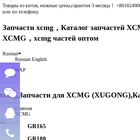
Товары из китая, нижные цены,гарантия 3 месяца！ +861824
или по телефону.
Запчасти xcmg，Каталог запчастей 
XCMG，xcmg частей оптом
Russian
Russian
English
WAP
|
Семён
Главная
WeChat
лю
XCMG
GR165
QQ
GR180