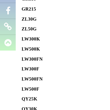
GR215
Телефон
ZL30G
Facebook
ZL50G
LW300K
Запчасти
LW500K
SHANTUI
LW300FN
LW300F
LW500FN
LW500F
QY25K
QY30K