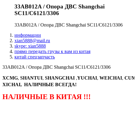
33AB012A / Опора ДВС Shangchai
SC11/C6121/3306
33AB012A / Опора ДВС Shangchai SC11/C6121/3306
информации
xian5888@mail.ru
skype: xian5888
прямо передать грузы к вам из китая
китай спецзапчасть
33AB012A / Опора ДВС Shangchai SC11/C6121/3306
XCMG
,
SHANTUI
,
SHANGCHAI
,
YUCHAI
,
WEICHAI
,
CUM
XICHAI, НАЛИЧНЫЕ ВСЕГДА!
НАЛИЧНЫЕ В КИТАЯ !!!