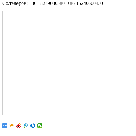
Со.телефон: +86-18249086580 +86-15246660430