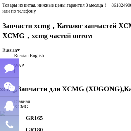
Товары из китая, нижные цены,гарантия 3 месяца！ +861824
или по телефону.
Запчасти xcmg，Каталог запчастей 
XCMG，xcmg частей оптом
Russian
Russian
English
WAP
|
Семён
Главная
WeChat
лю
XCMG
GR165
QQ
GR180