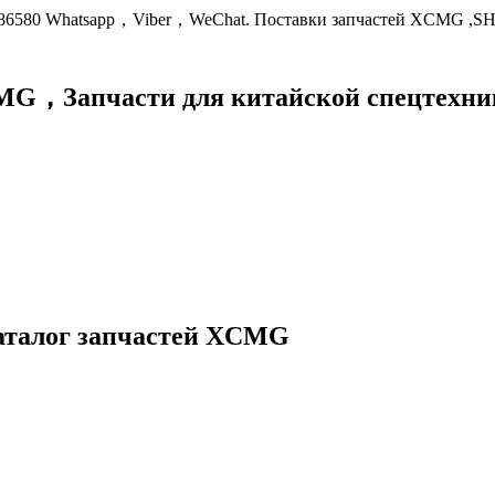
9086580 Whatsapp，Viber，WeChat. Поставки запчастей XCMG ,S
XCMG，
Запчасти для китайской спецте