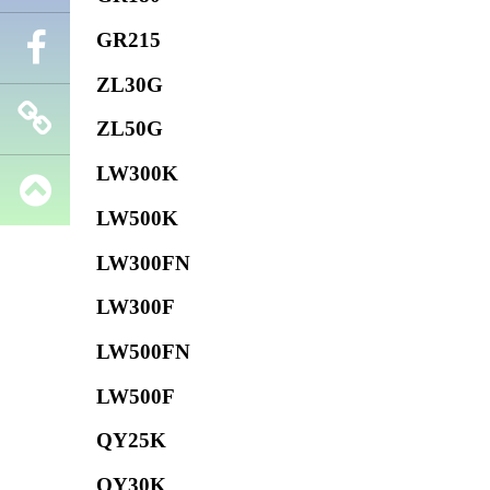
GR215
Телефон
ZL30G
Facebook
ZL50G
LW300K
Запчасти
LW500K
SHANTUI
LW300FN
LW300F
LW500FN
LW500F
QY25K
QY30K