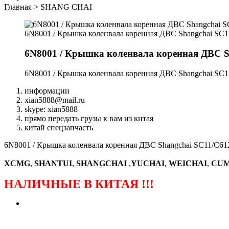
Главная
>
SHANG CHAI
6N8001 / Крышка коленвала коренная ДВС Shangchai SC1
6N8001 / Крышка коленвала коренная ДВС S
6N8001 / Крышка коленвала коренная ДВС Shangchai SC1
информации
xian5888@mail.ru
skype: xian5888
прямо передать грузы к вам из китая
китай спецзапчасть
6N8001 / Крышка коленвала коренная ДВС Shangchai SC11/C61
XCMG
,
SHANTUI
,
SHANGCHAI
,
YUCHAI
,
WEICHAI
,
CUM
НАЛИЧНЫЕ В КИТАЯ !!!