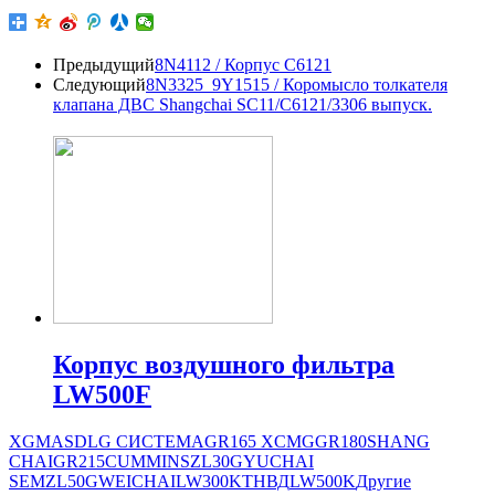
Предыдущий
8N4112 / Корпус С6121
Следующий
8N3325_9Y1515 / Коромысло толкателя
клапана ДВС Shangchai SC11/C6121/3306 выпуск.
Корпус воздушного фильтра
LW500F
XGMA
SDLG СИСТЕМА
GR165
XCMG
GR180
SHANG
CHAI
GR215
CUMMINS
ZL30G
YUCHAI
SEM
ZL50G
WEICHAI
LW300K
ТНВД
LW500K
Другие