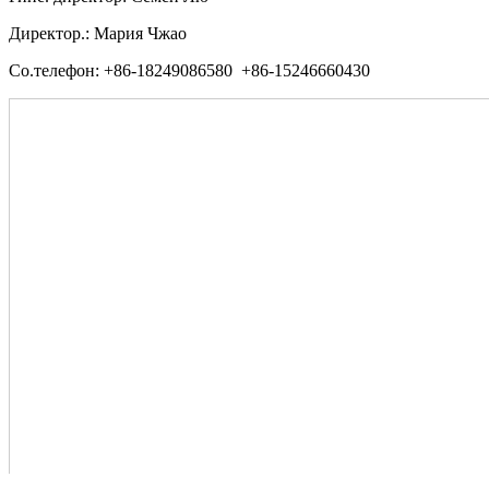
Директор.: Мария Чжао
Со.телефон: +86-18249086580 +86-15246660430