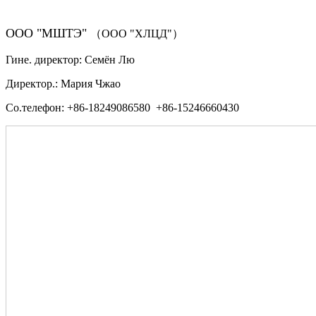
ООО "МШТЭ"
（ООО "ХЛЦД"）
Гине. директор: Семён Лю
Директор.: Мария Чжао
Со.телефон: +86-18249086580 +86-15246660430