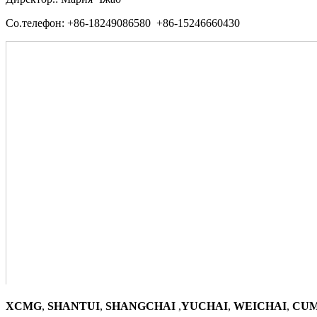
Со.телефон: +86-18249086580 +86-15246660430
XCMG
,
SHANTUI
,
SHANGCHAI
,
YUCHAI
,
WEICHAI
,
CUM