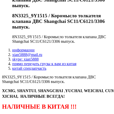
выпуск.
8N3325_9Y1515 / Коромысло толкателя
клапана ДВС Shangchai SC11/C6121/3306
выпуск.
8N3325_9Y1515 / Коромысло толкателя клапана ДВС
Shangchai SC11/C6121/3306 выпуск.
информации
xian5888@mail.ru
skype: xian5888
прямо передать грузы к вам из китая
китай спецзапчасть
8N3325_9Y1515 / Коромысло толкателя клапана ДВС
Shangchai SC11/C6121/3306 выпуск.
XCMG
,
SHANTUI
,
SHANGCHAI
,
YUCHAI
,
WEICHAI
,
CUM
XICHAI, НАЛИЧНЫЕ ВСЕГДА!
НАЛИЧНЫЕ В КИТАЯ !!!