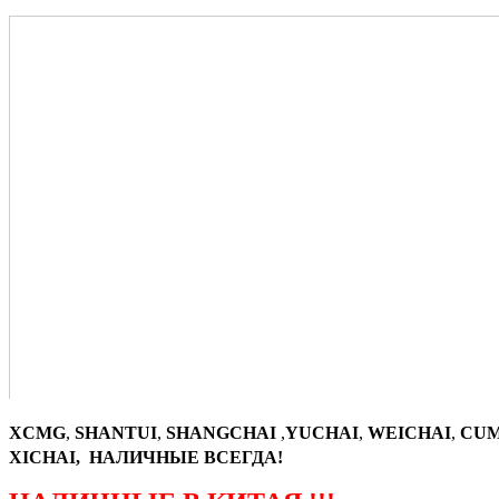
XCMG
,
SHANTUI
,
SHANGCHAI
,
YUCHAI
,
WEICHAI
,
CUM
XICHAI, НАЛИЧНЫЕ ВСЕГДА!