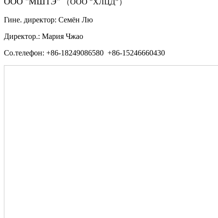
ООО "МШТЭ"
（ООО "ХЛЦД"）
Гине. директор: Семён Лю
Директор.: Мария Чжао
Со.телефон: +86-18249086580 +86-15246660430