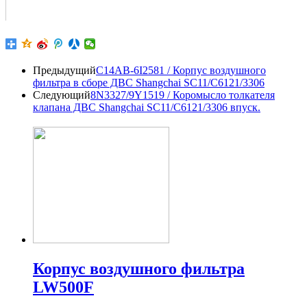
Предыдущий
C14AB-6I2581 / Корпус воздушного
фильтра в сборе ДВС Shangchai SC11/C6121/3306
Следующий
8N3327/9Y1519 / Коромысло толкателя
клапана ДВС Shangchai SC11/C6121/3306 впуск.
Корпус воздушного фильтра
LW500F