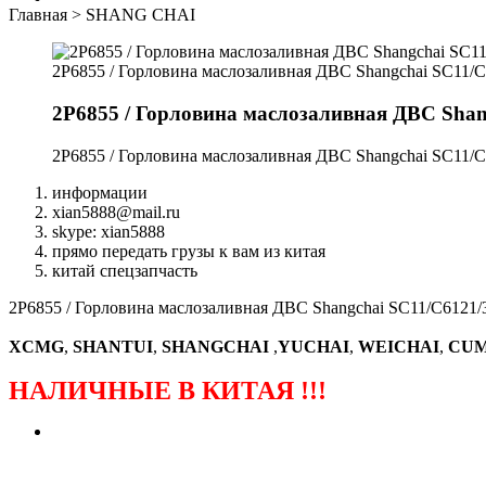
Главная
>
SHANG CHAI
2P6855 / Горловина маслозаливная ДВС Shangchai SC11/
2P6855 / Горловина маслозаливная ДВС Shan
2P6855 / Горловина маслозаливная ДВС Shangchai SC11/
информации
xian5888@mail.ru
skype: xian5888
прямо передать грузы к вам из китая
китай спецзапчасть
2P6855 / Горловина маслозаливная ДВС Shangchai SC11/C6121/
XCMG
,
SHANTUI
,
SHANGCHAI
,
YUCHAI
,
WEICHAI
,
CUM
НАЛИЧНЫЕ В КИТАЯ !!!