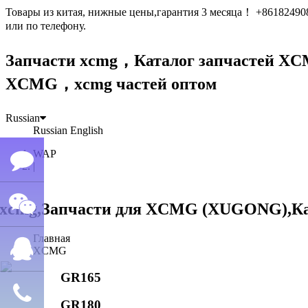
Товары из китая, нижные цены,гарантия 3 месяца！ +861824
или по телефону.
Запчасти xcmg，Каталог запчастей 
XCMG，xcmg частей оптом
Russian
Russian
English
WAP
|
Семён
Главная
WeChat
лю
XCMG
GR165
QQ
GR180