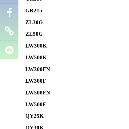
GR215
Телефон
ZL30G
Facebook
ZL50G
LW300K
Запчасти
LW500K
SHANTUI
LW300FN
LW300F
LW500FN
LW500F
QY25K
QY30K