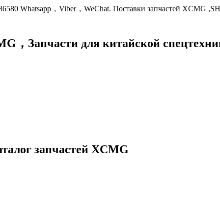
9086580 Whatsapp，Viber，WeChat. Поставки запчастей XCMG ,S
XCMG，
Запчасти для китайской спецте