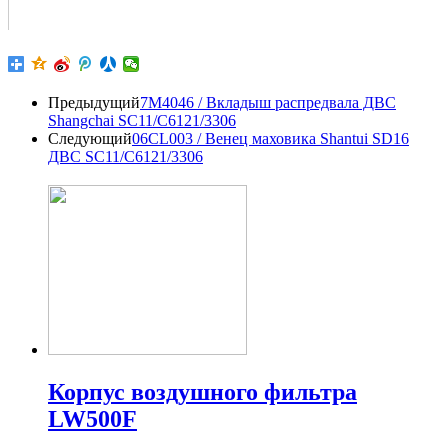
Предыдущий
7M4046 / Вкладыш распредвала ДВС
Shangchai SC11/C6121/3306
Следующий
06CL003 / Венец маховика Shantui SD16
ДВС SC11/C6121/3306
Корпус воздушного фильтра
LW500F