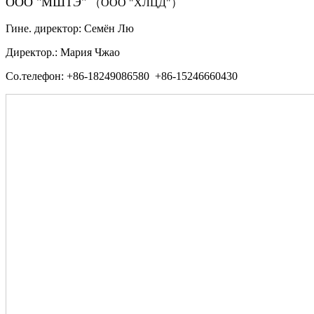
ООО "МШТЭ"
（ООО "ХЛЦД"）
Гине. директор: Семён Лю
Директор.: Мария Чжао
Со.телефон: +86-18249086580 +86-15246660430