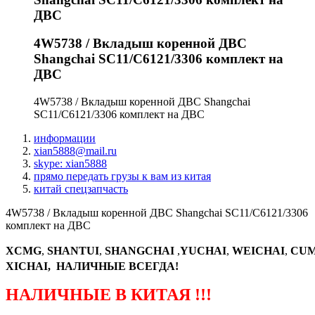
ДВС
4W5738 / Вкладыш коренной ДВС
Shangchai SC11/C6121/3306 комплект на
ДВС
4W5738 / Вкладыш коренной ДВС Shangchai
SC11/C6121/3306 комплект на ДВС
информации
xian5888@mail.ru
skype: xian5888
прямо передать грузы к вам из китая
китай спецзапчасть
4W5738 / Вкладыш коренной ДВС Shangchai SC11/C6121/3306
комплект на ДВС
XCMG
,
SHANTUI
,
SHANGCHAI
,
YUCHAI
,
WEICHAI
,
CUM
XICHAI, НАЛИЧНЫЕ ВСЕГДА!
НАЛИЧНЫЕ В КИТАЯ !!!