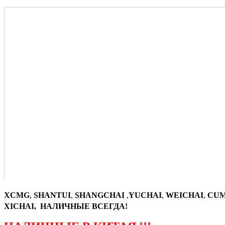
XCMG
,
SHANTUI
,
SHANGCHAI
,
YUCHAI
,
WEICHAI
,
CUM
XICHAI, НАЛИЧНЫЕ ВСЕГДА!