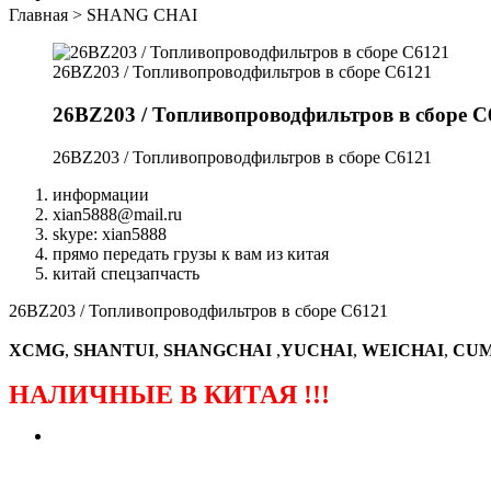
Главная
>
SHANG CHAI
26BZ203 / Топливопроводфильтров в сборе С6121
26BZ203 / Топливопроводфильтров в сборе С
26BZ203 / Топливопроводфильтров в сборе С6121
информации
xian5888@mail.ru
skype: xian5888
прямо передать грузы к вам из китая
китай спецзапчасть
26BZ203 / Топливопроводфильтров в сборе С6121
XCMG
,
SHANTUI
,
SHANGCHAI
,
YUCHAI
,
WEICHAI
,
CUM
НАЛИЧНЫЕ В КИТАЯ !!!