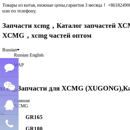
Товары из китая, нижные цены,гарантия 3 месяца！ +861824
или по телефону.
Запчасти xcmg，Каталог запчастей 
XCMG，xcmg частей оптом
Russian
Russian
English
WAP
|
Семён
Главная
WeChat
лю
XCMG
GR165
QQ
GR180