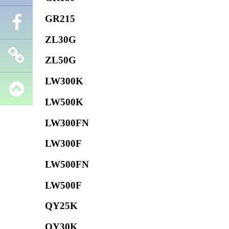
GR215
Телефон
ZL30G
Facebook
ZL50G
LW300K
Запчасти
LW500K
SHANTUI
LW300FN
LW300F
LW500FN
LW500F
QY25K
QY30K