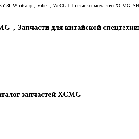
9086580 Whatsapp，Viber，WeChat. Поставки запчастей XCMG ,S
XCMG，
Запчасти для китайской спецте