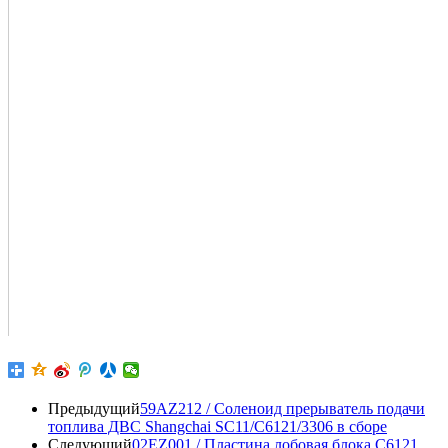
Предыдущий
59AZ212 / Соленоид прерыватель подачи
топлива ДВС Shangchai SC11/C6121/3306 в сборе
Следующий
02EZ001 / Пластина лобовая блока C6121