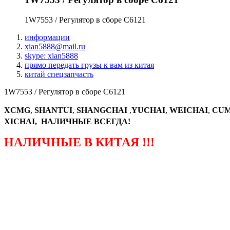
1W7553 / Регулятор в сборе С6121
информации
xian5888@mail.ru
skype: xian5888
прямо передать грузы к вам из китая
китай спецзапчасть
1W7553 / Регулятор в сборе С6121
XCMG
,
SHANTUI
,
SHANGCHAI
,
YUCHAI
,
WEICHAI
,
CUM
XICHAI, НАЛИЧНЫЕ ВСЕГДА!
НАЛИЧНЫЕ В КИТАЯ !!!