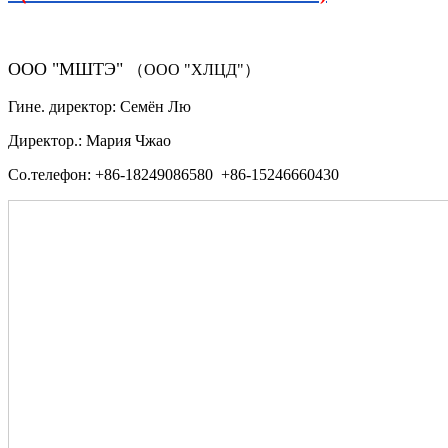
ООО "МШТЭ"
（ООО "ХЛЦД"）
Гине. директор: Семён Лю
Директор.: Мария Чжао
Со.телефон: +86-18249086580 +86-15246660430