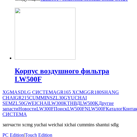
Корпус воздушного фильтра
LW500F
XGMA
SDLG СИСТЕМА
GR165
XCMG
GR180
SHANG
CHAI
GR215
CUMMINS
ZL30G
YUCHAI
SEM
ZL50G
WEICHAI
LW300K
ТНВД
LW500K
Другие
запасти
Новости
LW300F
Поиск
LW500FN
LW500F
Каталог
Конта
СИСТЕМА
запчасти xcmg yuchai weichai xichai cummins shantui sdlg
PC Edition
|
Touch Edition