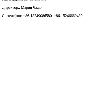
Директор.: Мария Чжао
Со.телефон: +86-18249086580 +86-15246660430