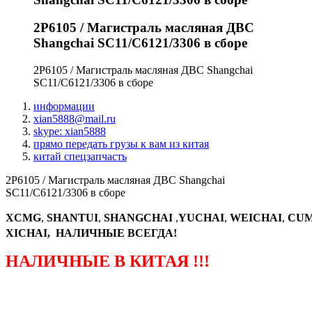
2P6105 / Магистраль масляная ДВС
Shangchai SC11/C6121/3306 в сборе
2P6105 / Магистраль масляная ДВС Shangchai
SC11/C6121/3306 в сборе
информации
xian5888@mail.ru
skype: xian5888
прямо передать грузы к вам из китая
китай спецзапчасть
2P6105 / Магистраль масляная ДВС Shangchai
SC11/C6121/3306 в сборе
XCMG
,
SHANTUI
,
SHANGCHAI
,
YUCHAI
,
WEICHAI
,
CUM
XICHAI, НАЛИЧНЫЕ ВСЕГДА!
НАЛИЧНЫЕ В КИТАЯ !!!