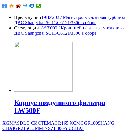
Предыдущий
19BZ202 / Магистраль масляная турбины
ДВС Shangchai SC11/C6121/3306 в сборе
Следующий
18AZ009 / Кронштейн фильтра масляного
ДВС Shangchai SC11/C6121/3306 в сборе
Корпус воздушного фильтра
LW500F
XGMA
SDLG СИСТЕМА
GR165
XCMG
GR180
SHANG
CHAI
GR215
CUMMINS
ZL30G
YUCHAI