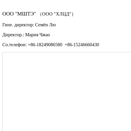
ООО "МШТЭ"
（ООО "ХЛЦД"）
Гине. директор: Семён Лю
Директор.: Мария Чжао
Со.телефон: +86-18249086580 +86-15246660430