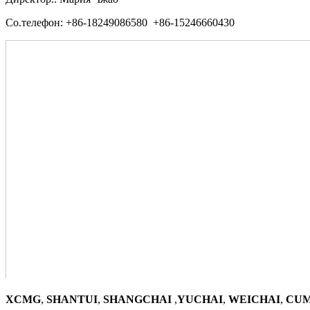
Со.телефон: +86-18249086580 +86-15246660430
XCMG
,
SHANTUI
,
SHANGCHAI
,
YUCHAI
,
WEICHAI
,
CUM