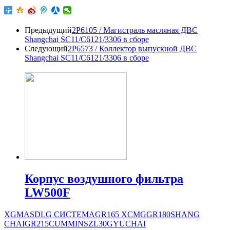
Предыдущий
2P6105 / Магистраль масляная ДВС
Shangchai SC11/C6121/3306 в сборе
Следующий
2P6573 / Коллектор выпускной ДВС
Shangchai SC11/C6121/3306 в сборе
Корпус воздушного фильтра
LW500F
XGMA
SDLG СИСТЕМА
GR165
XCMG
GR180
SHANG
CHAI
GR215
CUMMINS
ZL30G
YUCHAI