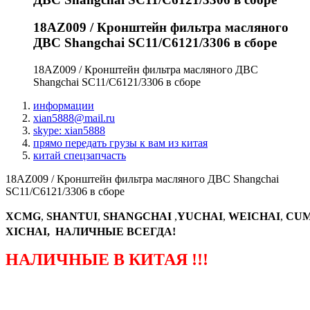
18AZ009 / Кронштейн фильтра масляного
ДВС Shangchai SC11/C6121/3306 в сборе
18AZ009 / Кронштейн фильтра масляного ДВС
Shangchai SC11/C6121/3306 в сборе
информации
xian5888@mail.ru
skype: xian5888
прямо передать грузы к вам из китая
китай спецзапчасть
18AZ009 / Кронштейн фильтра масляного ДВС Shangchai
SC11/C6121/3306 в сборе
XCMG
,
SHANTUI
,
SHANGCHAI
,
YUCHAI
,
WEICHAI
,
CUM
XICHAI, НАЛИЧНЫЕ ВСЕГДА!
НАЛИЧНЫЕ В КИТАЯ !!!