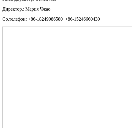
Директор.: Мария Чжао
Со.телефон: +86-18249086580 +86-15246660430