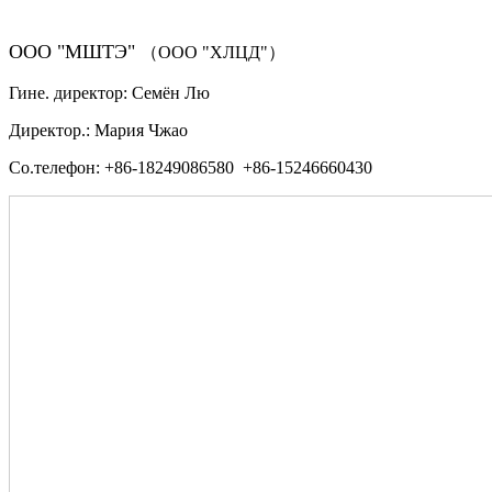
ООО "МШТЭ"
（ООО "ХЛЦД"）
Гине. директор: Семён Лю
Директор.: Мария Чжао
Со.телефон: +86-18249086580 +86-15246660430