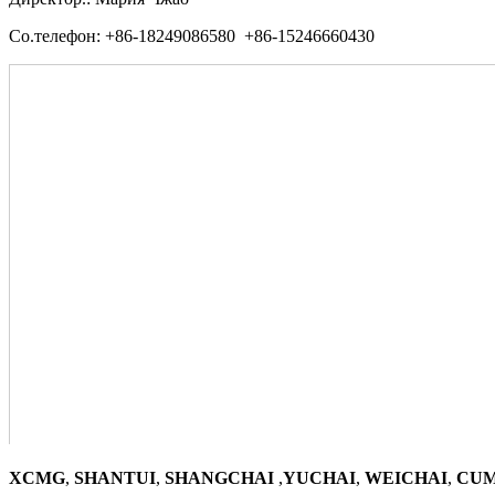
Со.телефон: +86-18249086580 +86-15246660430
XCMG
,
SHANTUI
,
SHANGCHAI
,
YUCHAI
,
WEICHAI
,
CUM