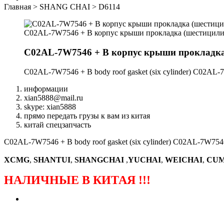
Главная
>
SHANG CHAI
>
D6114
C02AL-7W7546 + B корпус крыши прокладка (шестицил
C02AL-7W7546 + B корпус крыши прокладк
C02AL-7W7546 + B body roof gasket (six cylinder) C02A
информации
xian5888@mail.ru
skype: xian5888
прямо передать грузы к вам из китая
китай спецзапчасть
C02AL-7W7546 + B body roof gasket (six cylinder) C02AL-7W7
XCMG
,
SHANTUI
,
SHANGCHAI
,
YUCHAI
,
WEICHAI
,
CUM
НАЛИЧНЫЕ В КИТАЯ !!!