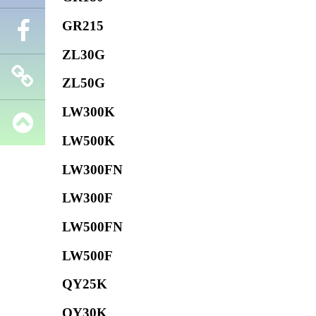
GR215
Телефон
ZL30G
Facebook
ZL50G
LW300K
Запчасти
LW500K
SHANTUI
LW300FN
LW300F
LW500FN
LW500F
QY25K
QY30K