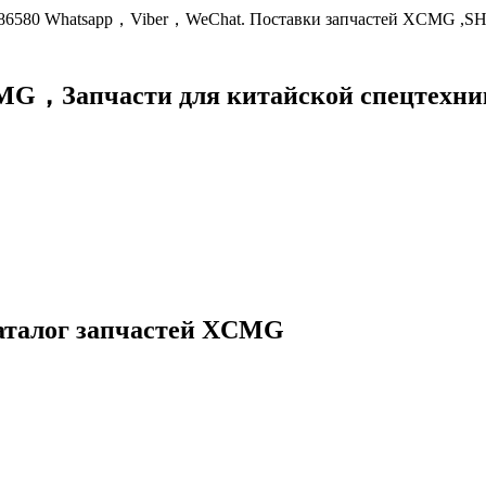
9086580 Whatsapp，Viber，WeChat. Поставки запчастей XCMG ,S
XCMG，
Запчасти для китайской спецте