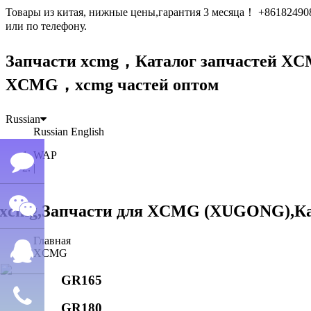
Товары из китая, нижные цены,гарантия 3 месяца！ +861824
или по телефону.
Запчасти xcmg，Каталог запчастей 
XCMG，xcmg частей оптом
Russian
Russian
English
WAP
|
Семён
Главная
WeChat
лю
XCMG
GR165
QQ
GR180