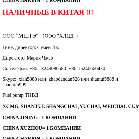
CHINA HARBIN = 1 КОМПАНИИ
НАЛИЧНЫЕ В КИТАЯ !!!
ООО "МШТЭ"
（ООО "ХЛЦД"）
Гине. директор: Семён Лю
Директор.: Мария Чжао
Со.телефон: +86-18249086580 +86-15246660430
Skype: xian5888 или zhaodandan528 или shantui5888 и
shantui5999
Fuel pump ТНВД
XCMG
,
SHANTUI
,
SHANGCHAI
,
YUCHAI
,
WEICHAI
,
CUM
CHINA JINING =1 КОМПАНИИ
CHINA XUZHOU= 1 КОМПАНИИ
CHINA HARBIN = 1 КОМПАНИИ