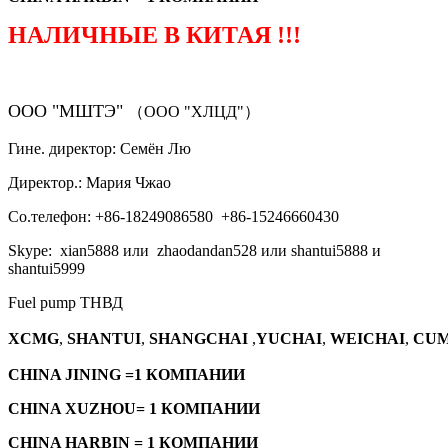
НАЛИЧНЫЕ В КИТАЯ !!!
ООО "МШТЭ"
（ООО "ХЛЦД"）
Гине. директор: Семён Лю
Директор.: Мария Чжао
Со.телефон: +86-18249086580 +86-15246660430
Skype: xian5888 или zhaodandan528 или shantui5888 и
shantui5999
Fuel pump ТНВД
XCMG
,
SHANTUI
,
SHANGCHAI
,
YUCHAI
,
WEICHAI
,
CUM
CHINA JINING =1 КОМПАНИИ
CHINA XUZHOU= 1 КОМПАНИИ
CHINA HARBIN = 1 КОМПАНИИ