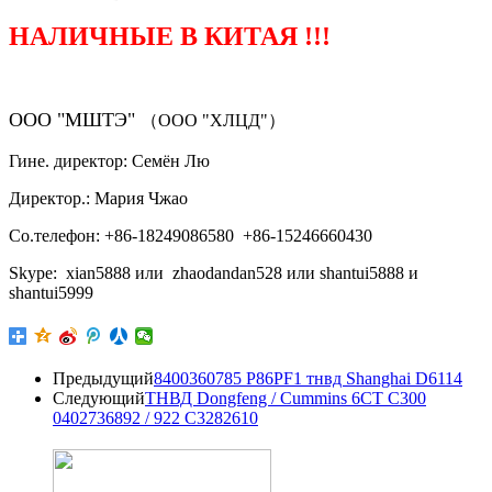
НАЛИЧНЫЕ В КИТАЯ !!!
ООО "МШТЭ"
（ООО "ХЛЦД"）
Гине. директор: Семён Лю
Директор.: Мария Чжао
Со.телефон: +86-18249086580 +86-15246660430
Skype: xian5888 или zhaodandan528 или shantui5888 и
shantui5999
Предыдущий
8400360785 P86PF1 тнвд Shanghai D6114
Следующий
ТНВД Dongfeng / Cummins 6CT С300
0402736892 / 922 C3282610