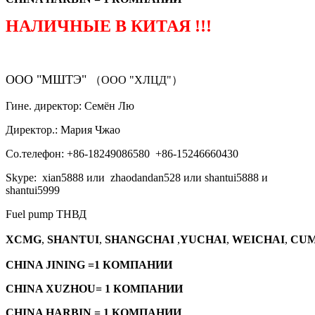
НАЛИЧНЫЕ В КИТАЯ !!!
ООО "МШТЭ"
（ООО "ХЛЦД"）
Гине. директор: Семён Лю
Директор.: Мария Чжао
Со.телефон: +86-18249086580 +86-15246660430
Skype: xian5888 или zhaodandan528 или shantui5888 и
shantui5999
Fuel pump ТНВД
XCMG
,
SHANTUI
,
SHANGCHAI
,
YUCHAI
,
WEICHAI
,
CUM
CHINA JINING =1 КОМПАНИИ
CHINA XUZHOU= 1 КОМПАНИИ
CHINA HARBIN = 1 КОМПАНИИ