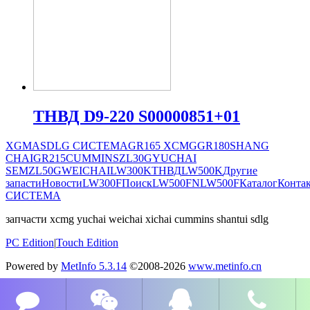
ТНВД D9-220 S00000851+01
XGMA
SDLG СИСТЕМА
GR165
XCMG
GR180
SHANG
CHAI
GR215
CUMMINS
ZL30G
YUCHAI
SEM
ZL50G
WEICHAI
LW300K
ТНВД
LW500K
Другие
запасти
Новости
LW300F
Поиск
LW500FN
LW500F
Каталог
Конта
СИСТЕМА
запчасти xcmg yuchai weichai xichai cummins shantui sdlg
PC Edition
|
Touch Edition
Powered by
MetInfo 5.3.14
©2008-2026
www.metinfo.cn