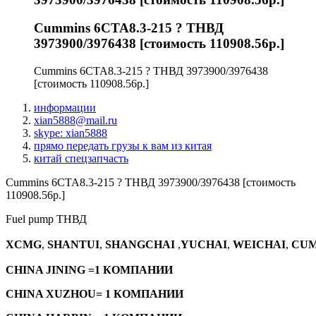
Cummins 6CTA8.3-215 ? ТНВД
3973900/3976438 [стоимость 110908.56р.]
Cummins 6CTA8.3-215 ? ТНВД 3973900/3976438
[стоимость 110908.56р.]
информации
xian5888@mail.ru
skype: xian5888
прямо передать грузы к вам из китая
китай спецзапчасть
Cummins 6CTA8.3-215 ? ТНВД 3973900/3976438 [стоимость
110908.56р.]
Fuel pump ТНВД
XCMG
,
SHANTUI
,
SHANGCHAI
,
YUCHAI
,
WEICHAI
,
CUM
CHINA JINING =1 КОМПАНИИ
CHINA XUZHOU= 1 КОМПАНИИ