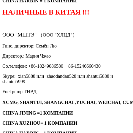
CHINA HARBIN = 1 КОМПАНИИ
НАЛИЧНЫЕ В КИТАЯ !!!
ООО "МШТЭ"
（ООО "ХЛЦД"）
Гине. директор: Семён Лю
Директор.: Мария Чжао
Со.телефон: +86-18249086580 +86-15246660430
Skype: xian5888 или zhaodandan528 или shantui5888 и
shantui5999
Fuel pump ТНВД
XCMG
,
SHANTUI
,
SHANGCHAI
,
YUCHAI
,
WEICHAI
,
CUM
CHINA JINING =1 КОМПАНИИ
CHINA XUZHOU= 1 КОМПАНИИ