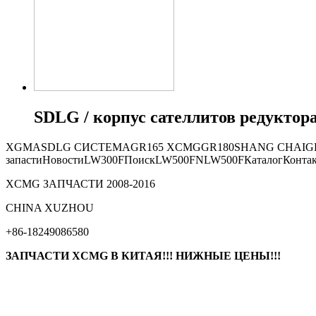
SDLG / корпус сателлитов редуктор
XGMA
SDLG СИСТЕМА
GR165
XCMG
GR180
SHANG CHAI
G
запасти
Новости
LW300F
Поиск
LW500FN
LW500F
Каталог
Конта
XCMG ЗАПЧАСТИ 2008-2016
СHINA XUZHOU
+86-18249086580
ЗАПЧАСТИ XCMG В КИТАЯ!!! НИЖНЫЕ ЦЕНЫ!!!