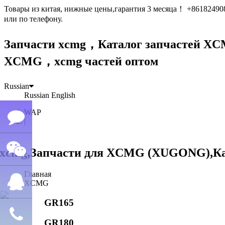
Товары из китая, нижные цены,гарантия 3 месяца！ +861824
или по телефону.
Запчасти xcmg，Каталог запчастей 
XCMG，xcmg частей оптом
Russian
Russian
English
WAP
|
Семён
Главная
WeChat
лю
XCMG
GR165
QQ
GR180