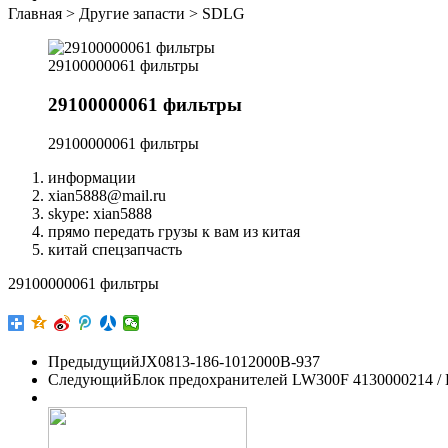
Главная
>
Другие запасти
>
SDLG
29100000061 фильтры
29100000061 фильтры
29100000061 фильтры
информации
xian5888@mail.ru
skype: xian5888
прямо передать грузы к вам из китая
китай спецзапчасть
29100000061 фильтры
Предыдущий
JX0813-186-1012000B-937
Следующий
Блок предохранителей LW300F 4130000214 /