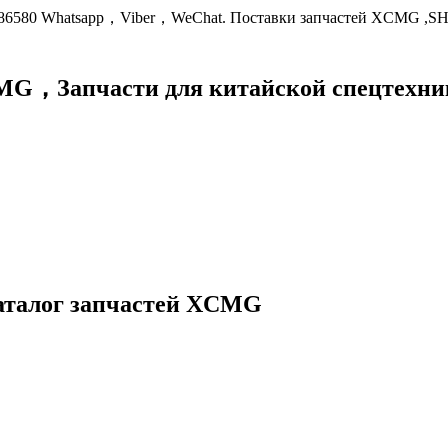
9086580 Whatsapp，Viber，WeChat. Поставки запчастей XCMG ,S
XCMG，
Запчасти для китайской спецте