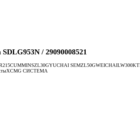
а SDLG953N / 29090008521
R215
CUMMINS
ZL30G
YUCHAI
SEM
ZL50G
WEICHAI
LW300K
Т
кты
XCMG СИСТЕМА