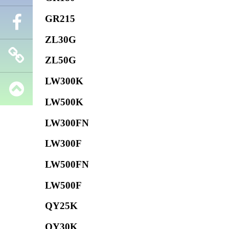
GR215
Телефон
ZL30G
Facebook
ZL50G
LW300K
Запчасти
LW500K
SHANTUI
LW300FN
LW300F
LW500FN
LW500F
QY25K
QY30K