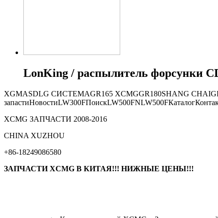
LonKing / распылитель форсунки CD
XGMA
SDLG СИСТЕМА
GR165
XCMG
GR180
SHANG CHAI
G
запасти
Новости
LW300F
Поиск
LW500FN
LW500F
Каталог
Конта
XCMG ЗАПЧАСТИ 2008-2016
СHINA XUZHOU
+86-18249086580
ЗАПЧАСТИ XCMG В КИТАЯ!!! НИЖНЫЕ ЦЕНЫ!!!