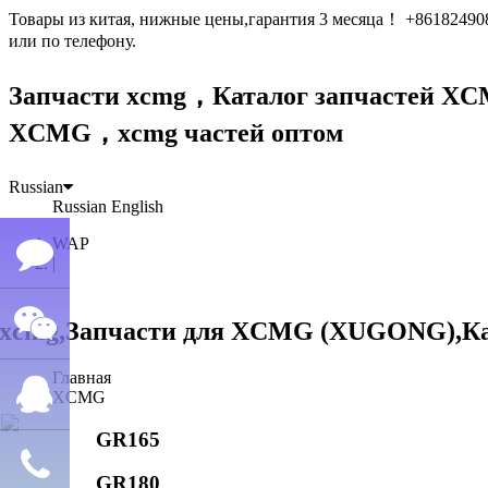
Товары из китая, нижные цены,гарантия 3 месяца！ +861824
или по телефону.
Запчасти xcmg，Каталог запчастей 
XCMG，xcmg частей оптом
Russian
Russian
English
WAP
|
Семён
Главная
WeChat
лю
XCMG
GR165
QQ
GR180