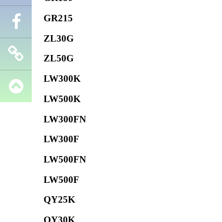
GR215
Телефон
ZL30G
Facebook
ZL50G
LW300K
Запчасти
LW500K
SHANTUI
LW300FN
LW300F
LW500FN
LW500F
QY25K
QY30K