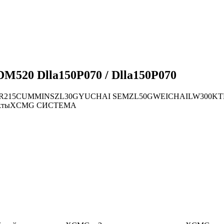
M520 Dlla150P070 / Dlla150P070
R215
CUMMINS
ZL30G
YUCHAI
SEM
ZL50G
WEICHAI
LW300K
Т
кты
XCMG СИСТЕМА