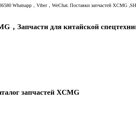
9086580 Whatsapp，Viber，WeChat. Поставки запчастей XCMG ,S
XCMG，
Запчасти для китайской спецте