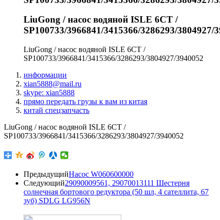
LiuGong / насос водяной ISLE 6CT /
SP100733/3966841/3415366/3286293/3804927/
LiuGong / насос водяной ISLE 6CT /
SP100733/3966841/3415366/3286293/3804927/3940052
информации
xian5888@mail.ru
skype: xian5888
прямо передать грузы к вам из китая
китай спецзапчасть
LiuGong / насос водяной ISLE 6CT /
SP100733/3966841/3415366/3286293/3804927/3940052
Предыдущий
Насос W060600000
Следующий
29090009561, 29070013111 Шестерня
солнечная бортового редуктора (50 шл, 4 сателлита, 67
зуб) SDLG LG956N