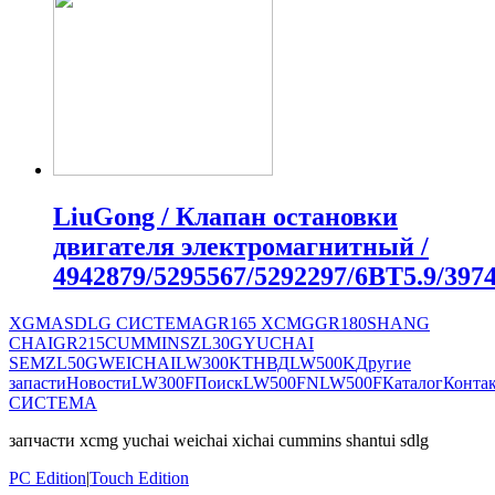
LiuGong / Клапан остановки
двигателя электромагнитный /
4942879/5295567/5292297/6ВТ5.9/397
XGMA
SDLG СИСТЕМА
GR165
XCMG
GR180
SHANG
CHAI
GR215
CUMMINS
ZL30G
YUCHAI
SEM
ZL50G
WEICHAI
LW300K
ТНВД
LW500K
Другие
запасти
Новости
LW300F
Поиск
LW500FN
LW500F
Каталог
Конта
СИСТЕМА
запчасти xcmg yuchai weichai xichai cummins shantui sdlg
PC Edition
|
Touch Edition