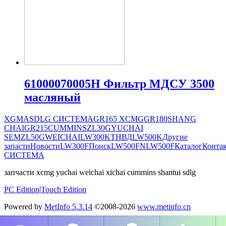
61000070005H Фильтр МДСУ 3500
масляный
XGMA
SDLG СИСТЕМА
GR165
XCMG
GR180
SHANG
CHAI
GR215
CUMMINS
ZL30G
YUCHAI
SEM
ZL50G
WEICHAI
LW300K
ТНВД
LW500K
Другие
запасти
Новости
LW300F
Поиск
LW500FN
LW500F
Каталог
Конта
СИСТЕМА
запчасти xcmg yuchai weichai xichai cummins shantui sdlg
PC Edition
|
Touch Edition
Powered by
MetInfo 5.3.14
©2008-2026
www.metinfo.cn