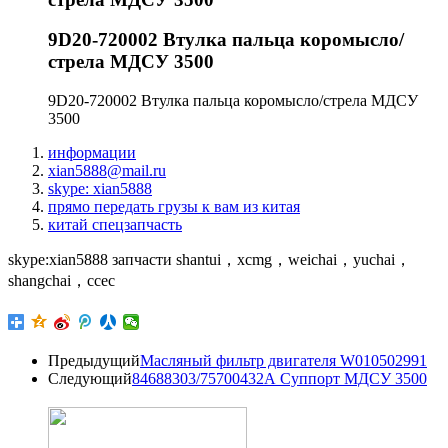
9D20-720002 Втулка пальца коромысло/
стрела МДСУ 3500
9D20-720002 Втулка пальца коромысло/стрела МДСУ
3500
информации
xian5888@mail.ru
skype: xian5888
прямо передать грузы к вам из китая
китай спецзапчасть
skype:xian5888 запчасти shantui，xcmg，weichai，yuchai，
shangchai，ccec
Предыдущий
Масляный фильтр двигателя W010502991
Следующий
84688303/75700432А Суппорт МДСУ 3500